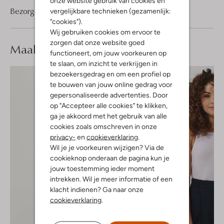
onze website gebruik van cookies en
Bezorgen & retourneren
vergelijkbare technieken (gezamenlijk:
"cookies").
Wij gebruiken cookies om ervoor te
zorgen dat onze website goed
Maak je
look compleet
functioneert, om jouw voorkeuren op
te slaan, om inzicht te verkrijgen in
bezoekersgedrag en om een profiel op
te bouwen van jouw online gedrag voor
gepersonaliseerde advertenties. Door
op "Accepteer alle cookies" te klikken,
ga je akkoord met het gebruik van alle
cookies zoals omschreven in onze
privacy-
en
cookieverklaring
.
Wil je je voorkeuren wijzigen? Via de
cookieknop onderaan de pagina kun je
jouw toestemming ieder moment
intrekken. Wil je meer informatie of een
klacht indienen? Ga naar onze
cookieverklaring
.