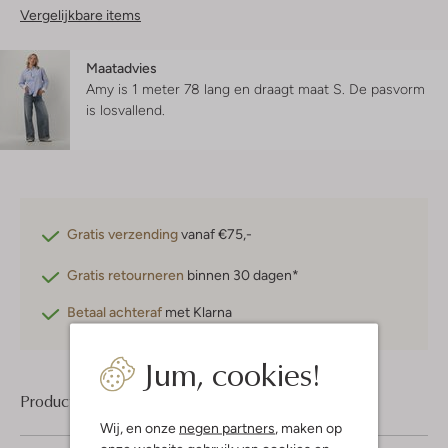
Vergelijkbare items
Maatadvies
Amy is 1 meter 78 lang en draagt maat S.
De pasvorm
is
losvallend
.
Gratis verzending
vanaf €75,-
Gratis retourneren
binnen 30 dagen*
Betaal achteraf
met Klarna
Jum, cookies!
Product informatie
Wij, en onze
negen partners
, maken op