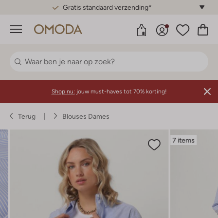
Gratis standaard verzending*
Menu
Shop nu:
jouw must-haves tot 70% korting!
Terug
Blouses Dames
7 items