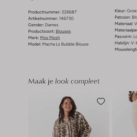
Kleur:
Groe
Productnummer:
226687
Patroon:
Bl
Artikelnummer:
146730
Materiaal:
V
Gender:
Dames
Materiaalp
Productsoort:
Blouses
Pasvorm:
L
Merk:
Mos Mosh
Halslijn:
V-
Model:
Macha Ls Bubble Blouse
Mouwlengt
Maak je
look compleet