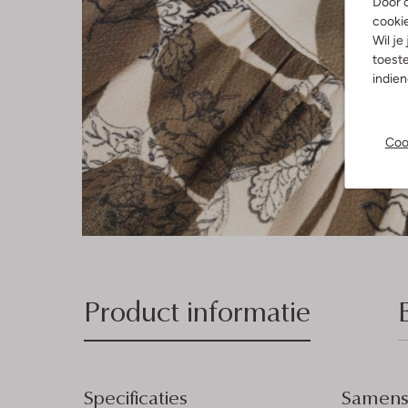
Door o
cooki
Wil je
toeste
indie
Coo
Product informatie
Specificaties
Samenst