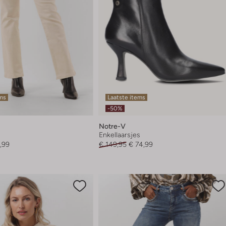
ems
Laatste items
-50%
Notre-V
Enkellaarsjes
,99
€ 149,95
€ 74,99