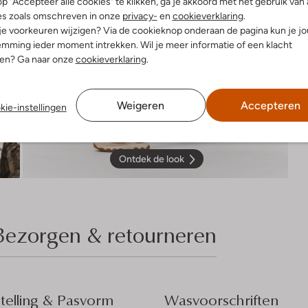
p "Accepteer alle cookies" te klikken, ga je akkoord met het gebruik van 
es zoals omschreven in onze
privacy-
en
cookieverklaring
.
 je voorkeuren wijzigen? Via de cookieknop onderaan de pagina kun je j
mming ieder moment intrekken. Wil je meer informatie of een klacht
nen? Ga naar onze
cookieverklaring
.
Weigeren
Accepteren
kie-instellingen
Ontdek de look
Bezorgen & retourneren
elling & Pasvorm
Wasvoorschriften