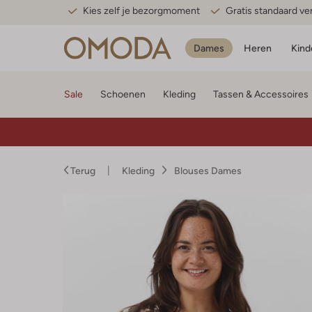
Kies zelf je bezorgmoment
Gratis standaard v
Dames
Heren
Kind
Sale
Schoenen
Kleding
Tassen & Accessoires
Terug
Kleding
Blouses Dames