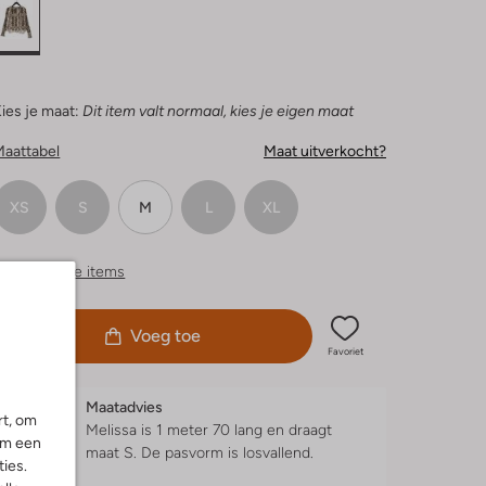
ies je maat:
Dit item valt normaal, kies je eigen maat
Maattabel
Maat uitverkocht?
XS
S
M
L
XL
ergelijkbare items
Voeg toe
Favoriet
Maatadvies
rt, om
Melissa is 1 meter 70 lang en draagt
om een
maat S.
De pasvorm is
losvallend
.
ies.