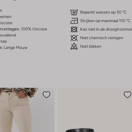
n
Beperkt wassen op 30 °C
oemen
Strijken op maximaal 110 °C
iscose
ercentages:
100% Viscose
Kan niet in de droogtromme
osvallend
Niet chemisch reinigen
Hals
Niet bleken
e:
Lange Mouw