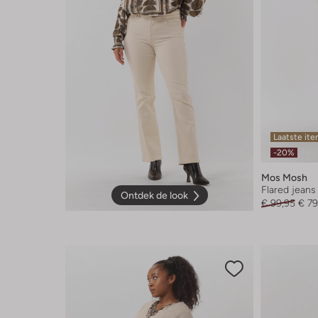
Laatste it
-20%
Mos Mosh
Flared jeans
Ontdek de look
€ 99,95
€ 79