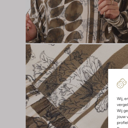
Wij, e
vergel
Wij ge
jouw v
profie