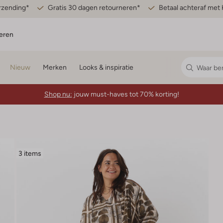
erzending*
Gratis 30 dagen retourneren*
Betaal achteraf met 
eren
Nieuw
Merken
Looks & inspiratie
Shop nu:
jouw must-haves tot 70% korting!
3 items