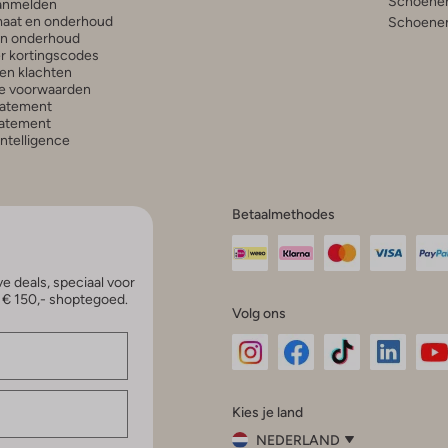
Schoenen
anmelden
aat en onderhoud
Schoenen
en onderhoud
r kortingscodes
en klachten
e voorwaarden
tatement
atement
 Intelligence
Betaalmethodes
e deals, speciaal voor
p € 150,- shoptegoed.
Volg ons
Omoda
Omoda
Omoda
Omoda
Om
Kies je land
Instagram
Facebook
TikTok
LinkedI
Yo
NEDERLAND