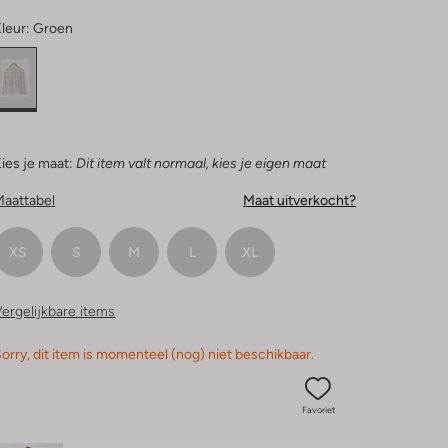
leur:
Groen
ies je maat:
Dit item valt normaal, kies je eigen maat
Maattabel
Maat uitverkocht?
XS
S
M
L
XL
ergelijkbare items
orry, dit item is momenteel (nog) niet beschikbaar.
Favoriet