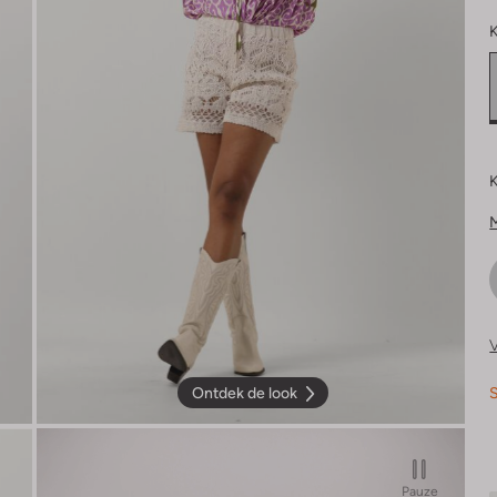
K
K
V
S
Ontdek de look
Pauze