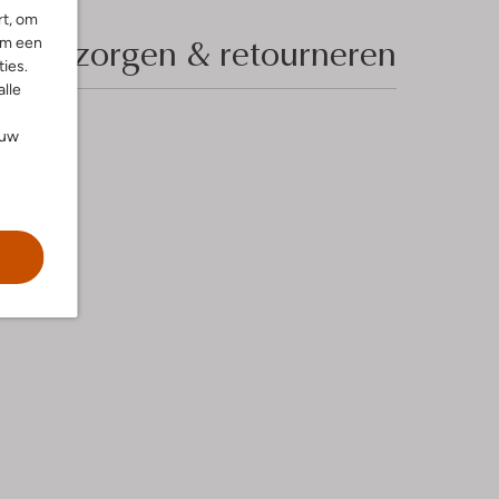
rt, om
Bezorgen & retourneren
om een
ies.
alle
ouw