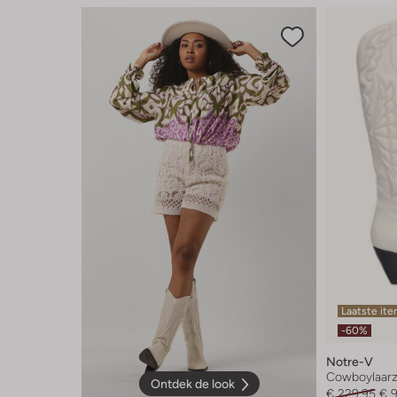
Laatste it
-60%
Notre-V
Cowboylaar
Ontdek de look
€ 229,95
€ 9