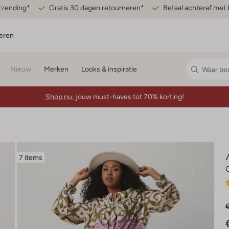
erzending*
Gratis 30 dagen retourneren*
Betaal achteraf met 
eren
Nieuw
Merken
Looks & inspiratie
Shop nu:
jouw must-haves tot 70% korting!
7 items