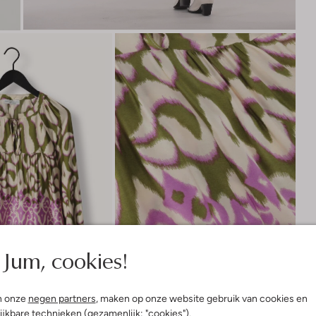
Jum, cookies!
n onze
negen partners
, maken op onze website gebruik van cookies en
ijkbare technieken (gezamenlijk: "cookies").