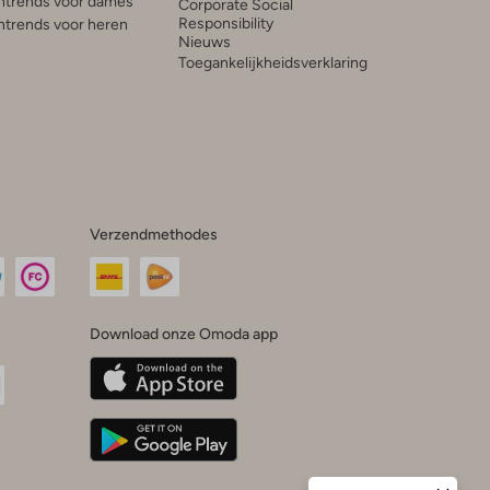
trends voor dames
Corporate Social
Responsibility
trends voor heren
Nieuws
Toegankelijkheidsverklaring
Verzendmethodes
Download onze Omoda app
oda
n
uTube