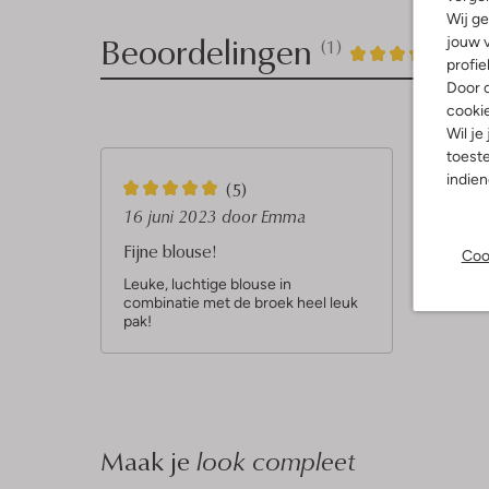
Wij ge
Beoordelingen
jouw v
(1)
1
5
5
/5
profie
Door o
Sterren
cooki
Wil je
toeste
indie
5
(5)
S
16 juni 2023
door Emma
t
Fijne blouse!
Coo
e
Leuke, luchtige blouse in
combinatie met de broek heel leuk
r
pak!
r
e
n
Maak je
look compleet