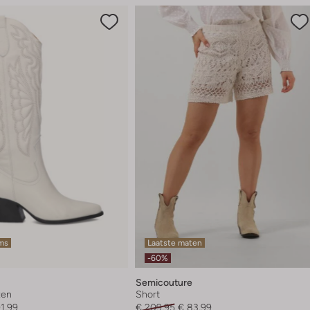
ems
Laatste maten
-60%
Semicouture
zen
Short
1,99
€ 209,95
€ 83,99