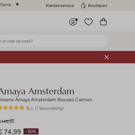
Klarna
Klantenservice
Boutiques
Amaya Amsterdam
Groene Amaya Amsterdam Blouses Carmen
5
1
5
/5
(1 beoordeling)
Sterren
€ 149,95
€ 74,99
-50%