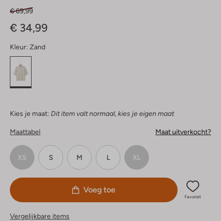
€ 69,99
€ 34,99
Kleur:
Zand
Kies je maat:
Dit item valt normaal, kies je eigen maat
Maattabel
Maat uitverkocht?
XS
S
M
L
XL
Voeg toe
Favoriet
Vergelijkbare items