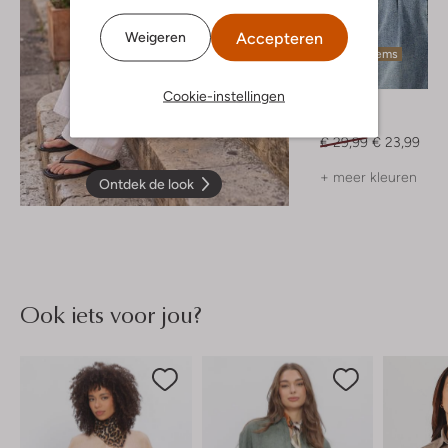
Accepteren
Weigeren
Laatste items
-20%
Cookie-instellingen
Notre-V
Top
€ 29,99
€ 23,99
+ meer kleuren
Ontdek de look
Ook iets voor jou?