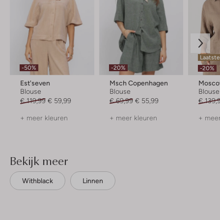
Laatst
-50%
-20%
-20%
Est'seven
Msch Copenhagen
Mosc
Blouse
Blouse
Blouse
€ 119,99
€ 59,99
€ 69,99
€ 55,99
€ 139,
+ meer kleuren
+ meer kleuren
+ meer
Bekijk meer
Withblack
Linnen