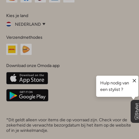
Omoda
Omoda
Omoda
Omoda
Omoda
Kies je land
Instagram
Facebook
TikTok
LinkedIn
YouTube
NEDERLAND
Kies
Verzendmethodes
je
Sluit
land
Nederland
België
(Nederlands)
Download onze Omoda app
Belgique
(Français)
Deutschland
*Dit geldt alleen voor items die op voorraad zijn. Check voor de
zekerheid de verwachte bezorgdatum bij het item op de website
of in je winkelmandje.