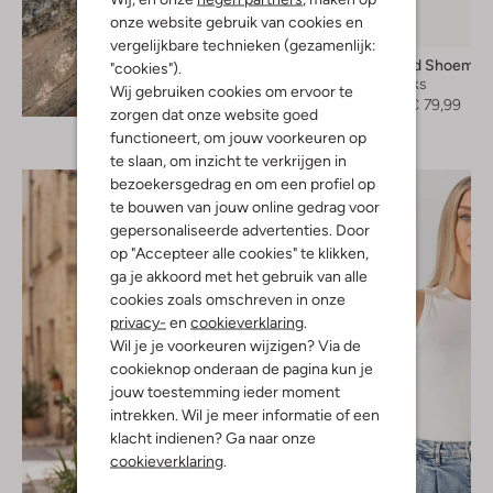
onze website gebruik van cookies en
-20%
vergelijkbare technieken (gezamenlijk:
Vagabond Shoemak
"cookies").
Slingbacks
Wij gebruiken cookies om ervoor te
Ontdek de look
€ 99,99
€ 79,99
zorgen dat onze website goed
functioneert, om jouw voorkeuren op
te slaan, om inzicht te verkrijgen in
bezoekersgedrag en om een profiel op
te bouwen van jouw online gedrag voor
gepersonaliseerde advertenties. Door
op "Accepteer alle cookies" te klikken,
ga je akkoord met het gebruik van alle
cookies zoals omschreven in onze
privacy-
en
cookieverklaring
.
Wil je je voorkeuren wijzigen? Via de
cookieknop onderaan de pagina kun je
jouw toestemming ieder moment
intrekken. Wil je meer informatie of een
klacht indienen? Ga naar onze
cookieverklaring
.