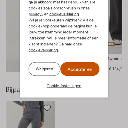
ga je akkoord met het gebruik van alle
cookies zoals omschreven in onze
privacy-
en
cookieverklaring
.
Wil je je voorkeuren wijzigen? Via de
cookieknop onderaan de pagina kun je
jouw toestemming ieder moment
intrekken. Wil je meer informatie of een
klacht indienen? Ga naar onze
Laatste items
cookieverklaring
.
-50%
Tiger Of Sweden
Pantalon
Ontdek de look
Accepteren
Weigeren
€ 249,95
€ 124,95
Cookie-instellingen
Bijpassende producten