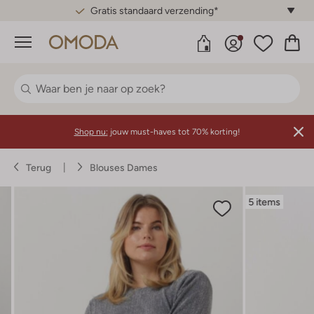
Gratis standaard verzending*
Menu
Shop nu:
jouw must-haves tot 70% korting!
Terug
Blouses Dames
5 items