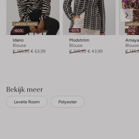
Laatste items
Laatst
-60%
-60%
-50%
Idano
Modström
Amaya
Blouse
Blouse
Blouse
€ 159,95
€ 63,99
€ 109,95
€ 43,99
€ 139,
Bekijk meer
Levete Room
Polyester