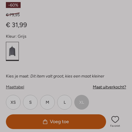
Sterren
-60%
€ 79,95
€ 31,99
Kleur:
Grijs
Kies je maat:
Dit item valt groot, kies een maat kleiner
Maattabel
Maat uitverkocht?
XS
S
M
L
XL
Voeg toe
Favoriet