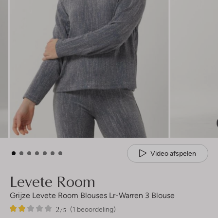
Video afspelen
Levete Room
Grijze Levete Room Blouses Lr-Warren 3 Blouse
2
1
2
/5
(1 beoordeling)