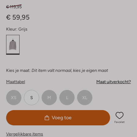
€ 119,95
€ 59,95
Kleur:
Grijs
Kies je maat:
Dit item valt normaal, kies je eigen maat
Maattabel
Maat uitverkocht?
XS
S
M
L
XL
Voeg toe
Favoriet
Vergelijkbare items