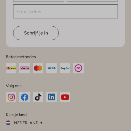
Schrijf je in
Betaalmethodes
Volg ons
Omoda
Omoda
Omoda
Omoda
Omoda
Kies je land
Instagram
Facebook
TikTok
LinkedIn
YouTube
NEDERLAND
Kies