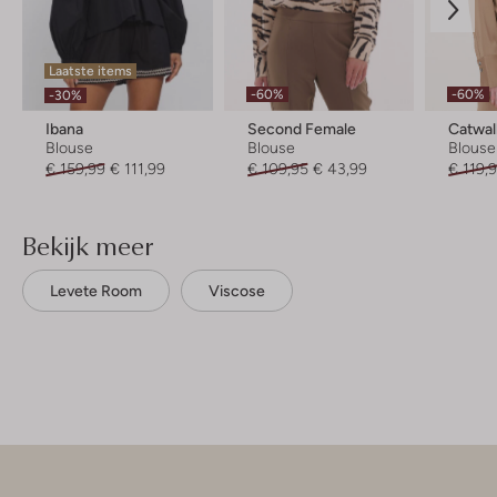
Laatste items
-60%
-60%
-30%
Ibana
Second Female
Catwal
Blouse
Blouse
Blouse
€ 159,99
€ 111,99
€ 109,95
€ 43,99
€ 119,
Bekijk meer
Levete Room
Viscose