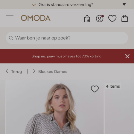
Gratis standaard verzending*
Menu
Shop nu:
jouw must-haves tot 70% korting!
Terug
Blouses Dames
4 items