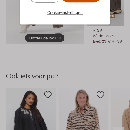
Cookie-instellingen
Laatste item
-20%
Y.a.s.
Wijde broek
Ontdek de look
€ 59,99
€ 47,99
Ook iets voor jou?