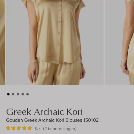
Greek Archaic Kori
Gouden Greek Archaic Kori Blouses 150102
5
2
5
/5
(2 beoordelingen)