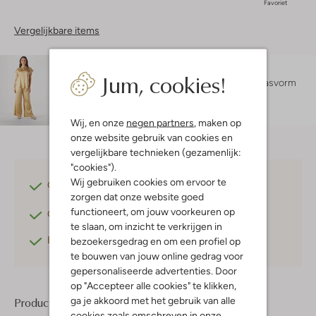
Favoriet
Vergelijkbare items
Maatadvies
Jum, cookies!
Lexi is 1 meter 75 lang en draagt maat S.
De pasvorm
is
losvallend
.
Wij, en onze
negen partners
, maken op
onze website gebruik van cookies en
vergelijkbare technieken (gezamenlijk:
"cookies").
Wij gebruiken cookies om ervoor te
Gratis verzending
vanaf €75,-
zorgen dat onze website goed
functioneert, om jouw voorkeuren op
Gratis retourneren
binnen 30 dagen*
te slaan, om inzicht te verkrijgen in
Betaal achteraf
met Klarna
bezoekersgedrag en om een profiel op
te bouwen van jouw online gedrag voor
gepersonaliseerde advertenties. Door
op "Accepteer alle cookies" te klikken,
ga je akkoord met het gebruik van alle
Product informatie
cookies zoals omschreven in onze