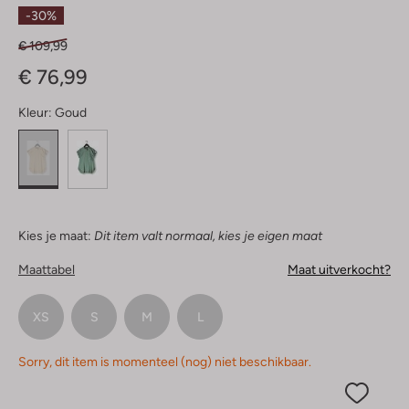
Sterren
-30%
€ 109,99
€ 76,99
Kleur:
Goud
Kies je maat:
Dit item valt normaal, kies je eigen maat
Maattabel
Maat uitverkocht?
XS
S
M
L
Sorry, dit item is momenteel (nog) niet beschikbaar.