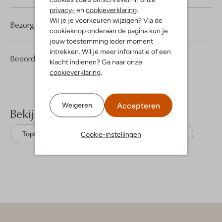
privacy-
en
cookieverklaring
.
Wil je je voorkeuren wijzigen? Via de
Bezorgen & retourneren
cookieknop onderaan de pagina kun je
jouw toestemming ieder moment
intrekken. Wil je meer informatie of een
2
5
Beoordelingen
(2)
5
/5
klacht indienen? Ga naar onze
Sterren
cookieverklaring
.
Accepteren
Weigeren
Bekijk meer
Cookie-instellingen
Tops
Greek Archaic Kori
Viscose