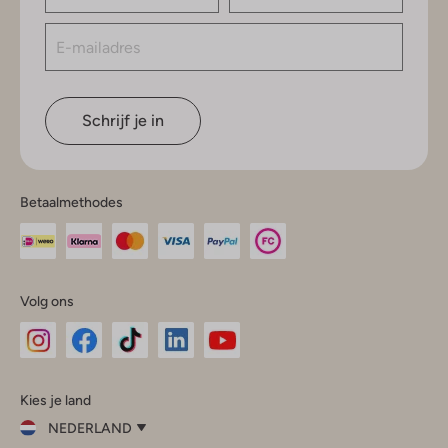
Schrijf je in
Betaalmethodes
Volg ons
Omoda
Omoda
Omoda
Omoda
Omoda
Kies je land
Instagram
Facebook
TikTok
LinkedIn
YouTube
NEDERLAND