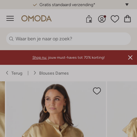
Gratis standaard verzending*
Menu
Shop nu:
jouw must-haves tot 70% korting!
Terug
Blouses Dames