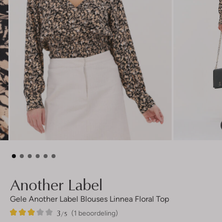
Another Label
Gele Another Label Blouses Linnea Floral Top
3
1
3
/5
(1 beoordeling)