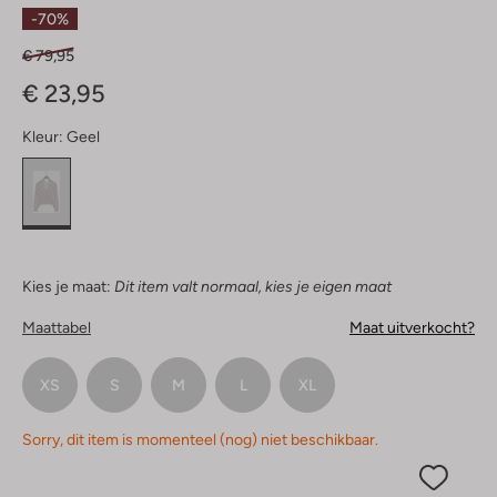
Sterren
-70%
€ 79,95
€ 23,95
Kleur:
Geel
Kies je maat:
Dit item valt normaal, kies je eigen maat
Maattabel
Maat uitverkocht?
XS
S
M
L
XL
Sorry, dit item is momenteel (nog) niet beschikbaar.