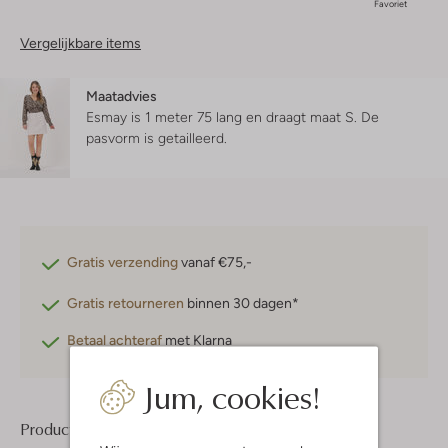
Favoriet
Vergelijkbare items
Maatadvies
Esmay is 1 meter 75 lang en draagt maat S.
De
pasvorm is
getailleerd
.
Gratis verzending
vanaf €75,-
Gratis retourneren
binnen 30 dagen*
Betaal achteraf
met Klarna
Jum, cookies!
Product informatie