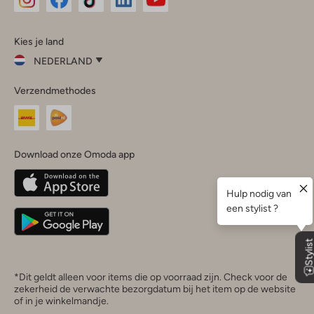
Omoda
Omoda
Omoda
Omoda
Omoda
Kies je land
Instagram
Facebook
TikTok
LinkedIn
YouTube
NEDERLAND
Kies
Verzendmethodes
je
Sluit
land
Nederland
België
(Nederlands)
Download onze Omoda app
Belgique
(Français)
Deutschland
*Dit geldt alleen voor items die op voorraad zijn. Check voor de
zekerheid de verwachte bezorgdatum bij het item op de website
of in je winkelmandje.