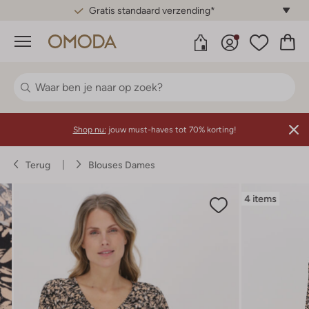
Gratis standaard verzending*
Menu
Shop nu:
jouw must-haves tot 70% korting!
Terug
Blouses Dames
4 items