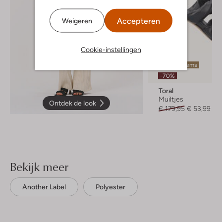
Accepteren
Weigeren
Cookie-instellingen
Laatste items
-70%
Toral
Muiltjes
Ontdek de look
€ 179,95
€ 53,99
Bekijk meer
Another Label
Polyester