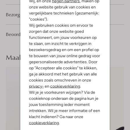
Wij, en onze
negen partners
, maken op
onze website gebruik van cookies en
vergelijkbare technieken (gezamenlijk:
Bezorgen & retourneren
"cookies").
Wij gebruiken cookies om ervoor te
zorgen dat onze website goed
1
3
Beoordelingen
(1)
3
/5
functioneert, om jouw voorkeuren op
Sterren
te slaan, om inzicht te verkrijgen in
bezoekersgedrag en om een profiel op
Maak je
look compleet
te bouwen van jouw online gedrag voor
gepersonaliseerde advertenties. Door
op "Accepteer alle cookies" te klikken,
ga je akkoord met het gebruik van alle
cookies zoals omschreven in onze
privacy-
en
cookieverklaring
.
Wil je je voorkeuren wijzigen? Via de
cookieknop onderaan de pagina kun je
jouw toestemming ieder moment
intrekken. Wil je meer informatie of een
klacht indienen? Ga naar onze
cookieverklaring
.