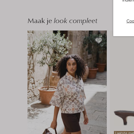
indie
Maak je
look compleet
Coo
Laatste ma