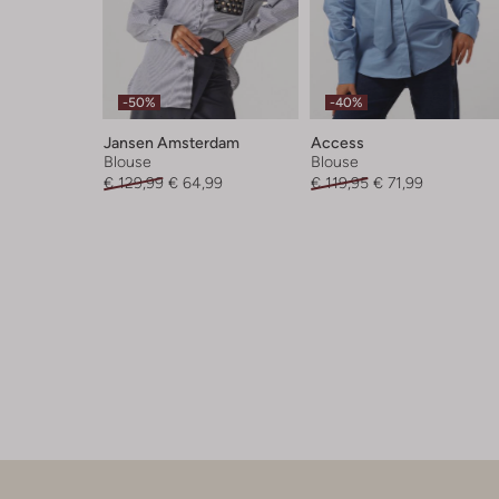
-50%
-40%
Jansen Amsterdam
Access
Blouse
Blouse
€ 129,99
€ 64,99
€ 119,95
€ 71,99