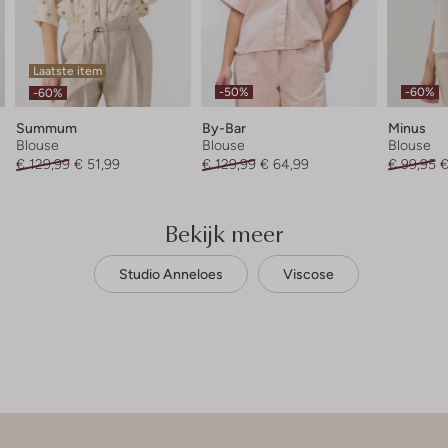
Laatste item
-50%
-60%
-60%
Summum
By-Bar
Minus
Blouse
Blouse
Blouse
€ 129,99
€ 51,99
€ 129,99
€ 64,99
€ 99,95
€
Bekijk meer
Studio Anneloes
Viscose