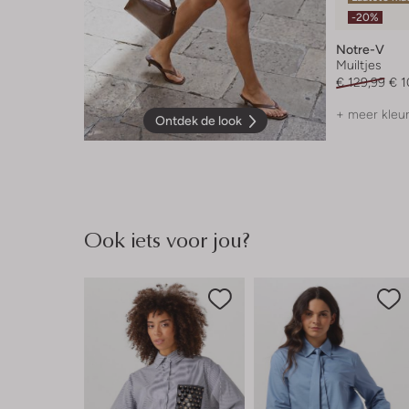
-20%
Notre-V
Muiltjes
€ 129,99
€ 1
+ meer kleu
Ontdek de look
Ook iets voor jou?