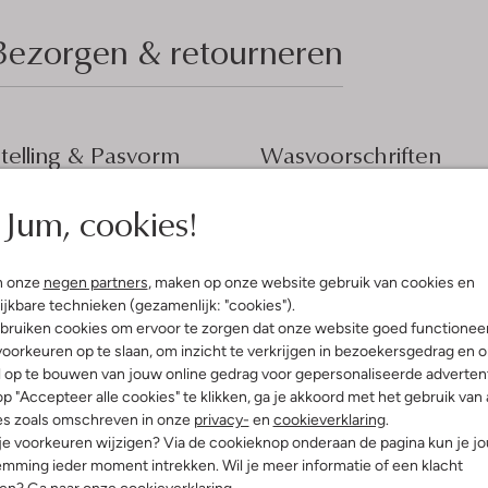
Bezorgen & retourneren
elling & Pasvorm
Wasvoorschriften
oken Wit
Jum, cookies!
Normaal wassen op 30 °C
isley
Strijken op maximaal 110 °C
ro Revival
iscose
Kan niet in de droogtromme
n onze
negen partners
, maken op onze website gebruik van cookies en
gular Fit
ijkbare technieken (gezamenlijk: "cookies").
Gewone chemische reinigi
aag
bruiken cookies om ervoor te zorgen dat onze website goed functionee
Niet bleken
e:
Driekwart Mouw
oorkeuren op te slaan, om inzicht te verkrijgen in bezoekersgedrag en 
t
l op te bouwen van jouw online gedrag voor gepersonaliseerde advertent
p "Accepteer alle cookies" te klikken, ga je akkoord met het gebruik van 
es zoals omschreven in onze
privacy-
en
cookieverklaring
.
 je voorkeuren wijzigen? Via de cookieknop onderaan de pagina kun je j
mming ieder moment intrekken. Wil je meer informatie of een klacht