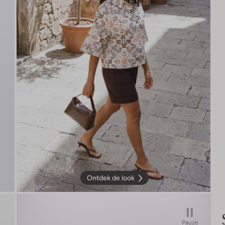
Ontdek de look
Pauze