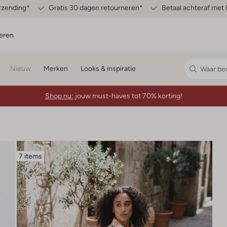
erzending*
Gratis 30 dagen retourneren*
Betaal achteraf met 
eren
Nieuw
Merken
Looks & inspiratie
Shop nu:
jouw must-haves tot 70% korting!
7 items