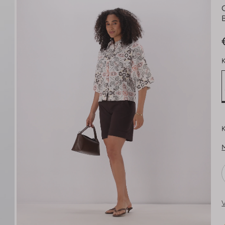
K
K
V