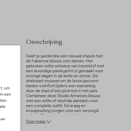
Omschrijving
Geef je garderobe een nieuwe impuls met
de Fabienne blouse voor dames. Het
gebroken witte ontwerp van travelstof met
een levendige paisleyprint is gemaakt voor
l
zonnige dagen in de lente en zomer. De
driekwart mouwen en de losse pasvorm
ng
bieden comfort tijdens een wandeling
rt, om
door de stad of een picknick in het park.
om een
Combineer deze Studio Anneloes blouse
ies.
met een witte of neutrale pantalon voor
een complete outfit. De kraag en
alle
knoopsluiting zorgen voor een verzorgd
geheel. Zo creëer je moeiteloos een
ouw
comfortabele en modieuze uitstraling.
Toon meer