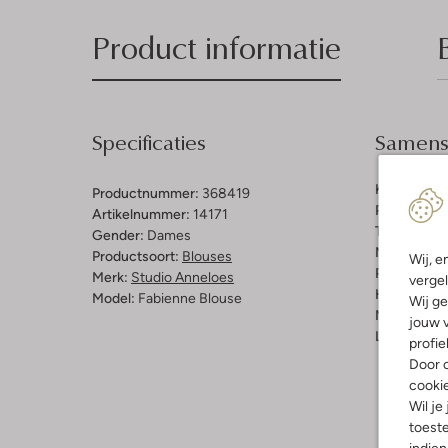
Product informatie
Specificaties
Samenst
Kleur:
Gebr
Productnummer:
368419
Patroon:
Pa
Artikelnummer:
14171
Trends:
Ret
Gender:
Dames
Materiaal:
V
Productsoort:
Blouses
Wij, e
Pasvorm:
Re
Merk:
Studio Anneloes
vergel
Halslijn:
Kr
Model:
Fabienne Blouse
Wij ge
Mouwlengt
jouw v
Lengte:
Kor
profie
Door o
cooki
Wil je
toeste