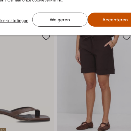
nen? Ga naar onze
cookieverklaring
.
Weigeren
Accepteren
kie-instellingen
ten