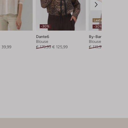
Laatste items
-30%
-30%
Dante6
By-Bar
Blouse
Blouse
 39,99
€ 179,99
€ 125,99
€ 119,99
€ 83,99