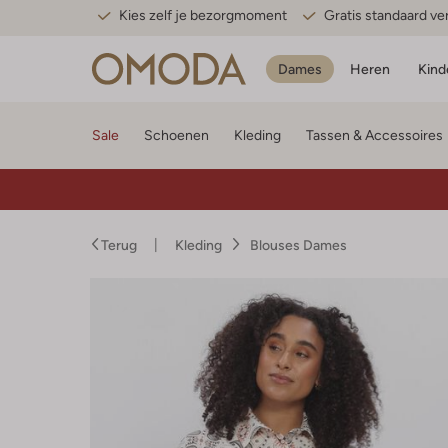
Kies zelf je bezorgmoment
Gratis standaard v
Dames
Heren
Kind
Sale
Schoenen
Kleding
Tassen & Accessoires
Terug
Kleding
Blouses Dames