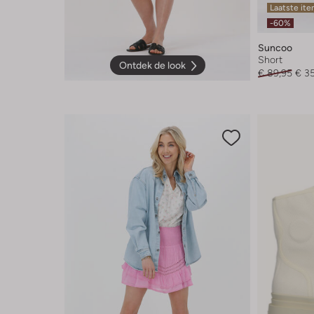
Laatste it
-60%
Suncoo
Short
Ontdek de look
€ 89,95
€ 3