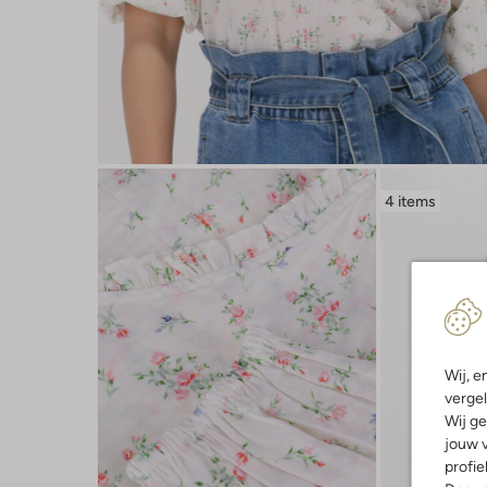
4 items
Wij, e
vergel
Wij ge
jouw v
profie