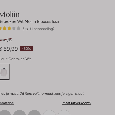
Moliin
Gebroken Wit Moliin Blouses Issa
3
1
3
/5
(1 beoordeling)
Sterren
€ 149,95
€ 59,99
-60%
leur:
Gebroken Wit
ies je maat:
Dit item valt normaal, kies je eigen maat
Maattabel
Maat uitverkocht?