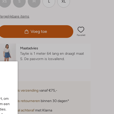
XS
S
M
L
XL
ergelijkbare items
Voeg toe
Favoriet
Maatadvies
Taylie is 1 meter 64 lang en draagt maat
S.
De pasvorm is
losvallend
.
Gratis verzending
vanaf €75,-
rt, om
Gratis retourneren
binnen 30 dagen*
om een
ies.
Betaal achteraf
met Klarna