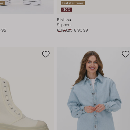
ems
Laatste items
-30%
Bibi Lou
Slippers
5,95
€ 129,95
€ 90,99