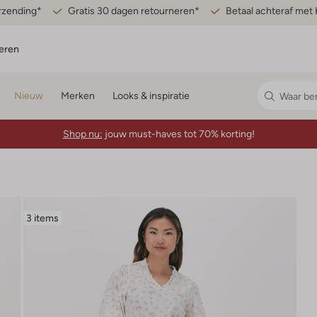
erzending*
Gratis 30 dagen retourneren*
Betaal achteraf met 
eren
Nieuw
Merken
Looks & inspiratie
Shop nu:
jouw must-haves tot 70% korting!
3 items