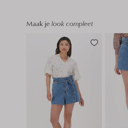
n
Maak je
look compleet