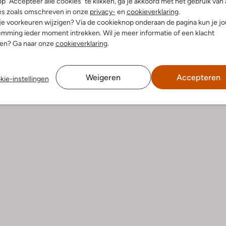
p "Accepteer alle cookies" te klikken, ga je akkoord met het gebruik van 
es zoals omschreven in onze
privacy-
en
cookieverklaring
.
 je voorkeuren wijzigen? Via de cookieknop onderaan de pagina kun je j
dek de look
Ontdek de look
mming ieder moment intrekken. Wil je meer informatie of een klacht
nen? Ga naar onze
cookieverklaring
.
Product informatie
Weigeren
Accepteren
kie-instellingen