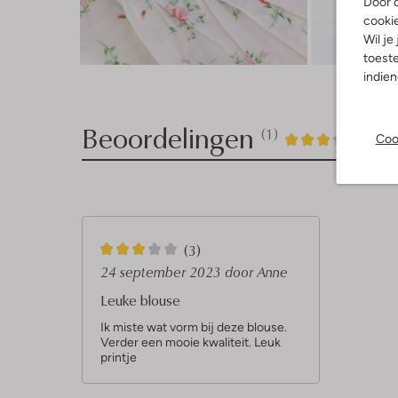
Door o
cooki
Wil je
Ont
toeste
indie
Beoordelingen
(1)
1
3
Coo
3
/5
Sterren
3
(3)
S
24 september 2023
door Anne
t
Leuke blouse
e
Ik miste wat vorm bij deze blouse.
Verder een mooie kwaliteit. Leuk
r
printje
r
e