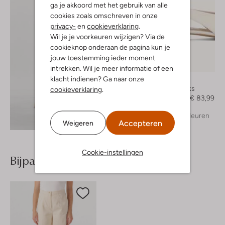
ga je akkoord met het gebruik van alle
cookies zoals omschreven in onze
privacy-
en
cookieverklaring
.
Wil je je voorkeuren wijzigen? Via de
cookieknop onderaan de pagina kun je
jouw toestemming ieder moment
-40%
intrekken. Wil je meer informatie of een
klacht indienen? Ga naar onze
Notre-V
Slingbacks
cookieverklaring
.
€ 139,99
€ 83,99
+ meer kleuren
Ontdek de look
Accepteren
Weigeren
Cookie-instellingen
Bijpassende producten