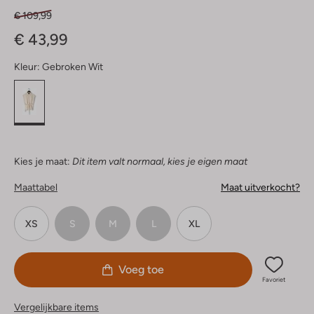
€ 109,99
€ 43,99
Kleur:
Gebroken Wit
Kies je maat:
Dit item valt normaal, kies je eigen maat
Maattabel
Maat uitverkocht?
XS
S
M
L
XL
Voeg toe
Favoriet
Vergelijkbare items