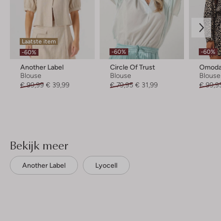
Laatste item
-60%
-60%
-60%
Another Label
Circle Of Trust
Omoda 
Blouse
Blouse
Blouse
€ 99,99
€ 39,99
€ 79,95
€ 31,99
€ 99,9
Bekijk meer
Another Label
Lyocell