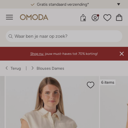
Gratis standaard verzending*
Menu
Shop nu:
jouw must-haves tot 70% korting!
Terug
Blouses Dames
6 items