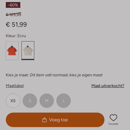
Sterren
-60%
€ 129,99
€ 51,99
Kleur:
Ecru
Kies je maat:
Dit item valt normaal, kies je eigen maat
Maattabel
Maat uitverkocht?
XS
S
M
L
Voeg toe
Favoriet