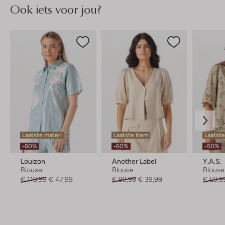
Ook iets voor jou?
Laatste maten
Laatste item
Laatste
-60%
-60%
-50%
Louizon
Another Label
Y.a.s.
Blouse
Blouse
Blouse
€ 119,99
€ 47,99
€ 99,99
€ 39,99
€ 69,9