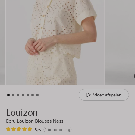
Video afspelen
Louizon
Ecru Louizon Blouses Ness
5
1
5
/5
(1 beoordeling)