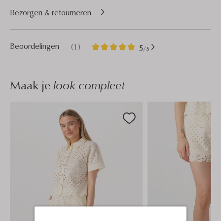
Bezorgen & retourneren
1
5
Beoordelingen
(1)
5
/5
Sterren
Maak je
look compleet