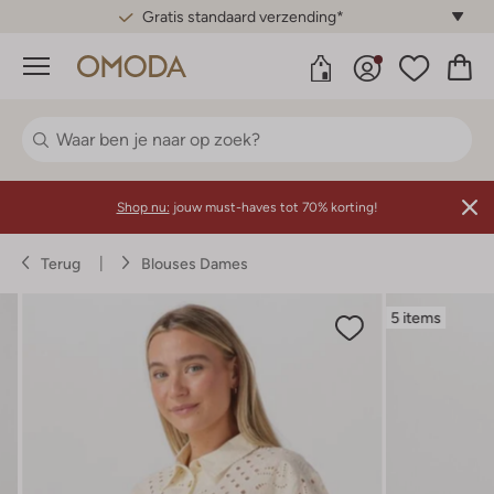
Gratis standaard verzending*
Menu
Shop nu:
jouw must-haves tot 70% korting!
Terug
Blouses Dames
5 items