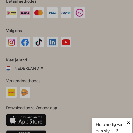
Betaalmethodes
Volg ons
Omoda
Omoda
Omoda
Omoda
Omoda
Kies je land
Instagram
Facebook
TikTok
LinkedIn
YouTube
NEDERLAND
Kies
Verzendmethodes
je
Sluit
land
Nederland
België
(Nederlands)
Download onze Omoda app
Belgique
(Français)
Deutschland