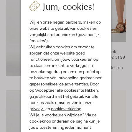
Jum, cookies!
Wij, en onze
negen partners
, maken op
onze website gebruik van cookies en
Laatste maten
vergelijkbare technieken (gezamenlijk:
-60%
"cookies").
Louizon
Wij gebruiken cookies om ervoor te
Korte broek
zorgen dat onze website goed
€ 129,99
€ 51,99
functioneert, om jouw voorkeuren op
te slaan, om inzicht te verkrijgen in
+ meer kleuren
Ontdek de look
bezoekersgedrag en om een profiel op
te bouwen van jouw online gedrag voor
gepersonaliseerde advertenties. Door
op "Accepteer alle cookies" te klikken,
ga je akkoord met het gebruik van alle
cookies zoals omschreven in onze
privacy-
en
cookieverklaring
.
Wil je je voorkeuren wijzigen? Via de
cookieknop onderaan de pagina kun je
jouw toestemming ieder moment