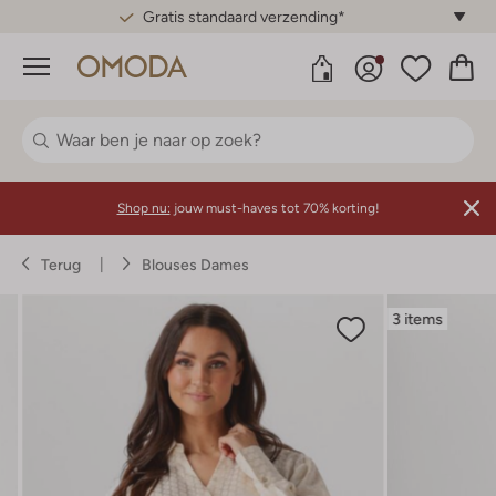
Gratis standaard verzending*
Menu
Shop nu:
jouw must-haves tot 70% korting!
Terug
Blouses Dames
3 items