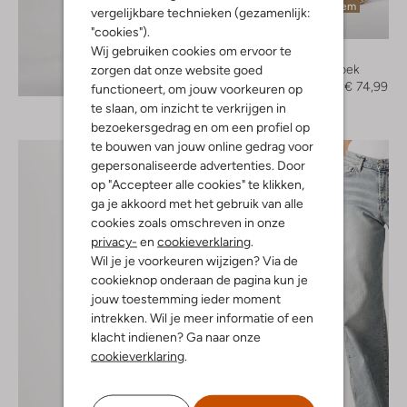
Laatste item
vergelijkbare technieken (gezamenlijk:
-50%
"cookies").
Wij gebruiken cookies om ervoor te
Ibana
Wijde broek
zorgen dat onze website goed
Ontdek de look
€ 149,99
€ 74,99
functioneert, om jouw voorkeuren op
te slaan, om inzicht te verkrijgen in
bezoekersgedrag en om een profiel op
te bouwen van jouw online gedrag voor
gepersonaliseerde advertenties. Door
op "Accepteer alle cookies" te klikken,
ga je akkoord met het gebruik van alle
cookies zoals omschreven in onze
privacy-
en
cookieverklaring
.
Wil je je voorkeuren wijzigen? Via de
cookieknop onderaan de pagina kun je
jouw toestemming ieder moment
intrekken. Wil je meer informatie of een
klacht indienen? Ga naar onze
cookieverklaring
.