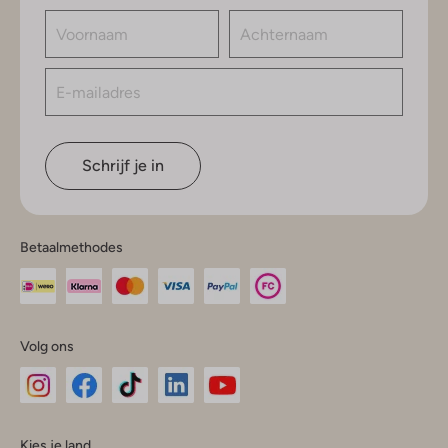
Schrijf je in
Betaalmethodes
Volg ons
Omoda
Omoda
Omoda
Omoda
Omoda
Kies je land