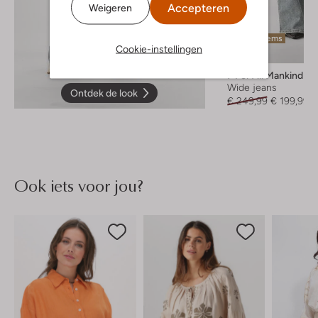
Accepteren
Weigeren
Laatste items
Cookie-instellingen
-20%
7 For All Mankind
Wide jeans
Ontdek de look
€ 249,99
€ 199,99
Ook iets voor jou?