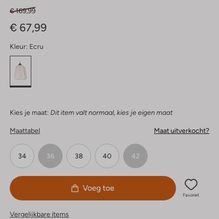
€ 169,99
€ 67,99
Kleur:
Ecru
Kies je maat:
Dit item valt normaal, kies je eigen maat
Maattabel
Maat uitverkocht?
34
36
38
40
42
Voeg toe
Favoriet
Vergelijkbare items