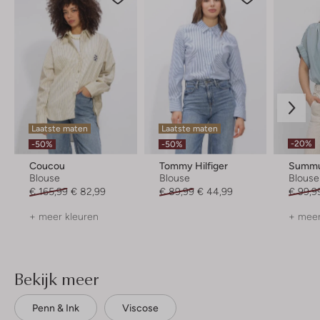
Laatste maten
Laatste maten
-20%
-50%
-50%
Coucou
Tommy Hilfiger
Summ
Blouse
Blouse
Blouse
€ 165,99
€ 82,99
€ 89,99
€ 44,99
€ 99,9
+ meer kleuren
+ meer
Bekijk meer
Penn & Ink
Viscose