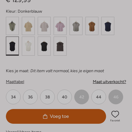
Kleur:
Donkerblauw
Kies je maat:
Dit item valt normaal, kies je eigen maat
Maattabel
Maat uitverkocht?
34
36
38
40
42
44
46
Voeg toe
Favoriet