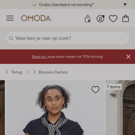
Gratis standaard verzending*
Menu
Shop nu:
jouw must-haves tot 70% korting!
Terug
Blouses Dames
7 items