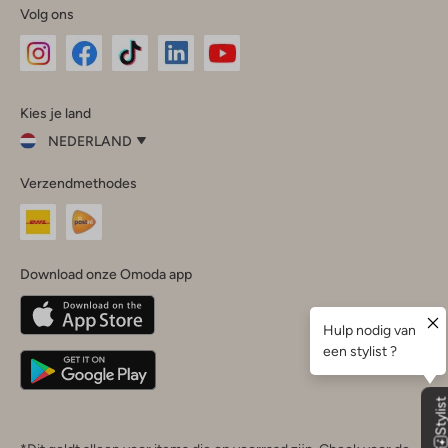
Volg ons
Omoda
Omoda
Omoda
Omoda
Omoda
Kies je land
Instagram
Facebook
TikTok
LinkedIn
YouTube
NEDERLAND
Kies
Verzendmethodes
je
Sluit
land
Nederland
België
(Nederlands)
Download onze Omoda app
Belgique
(Français)
Deutschland