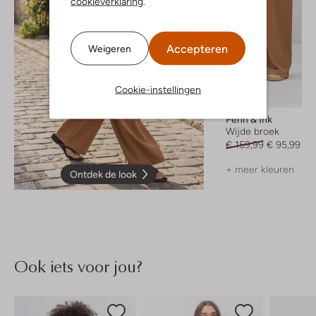
cookieverklaring
.
Accepteren
Weigeren
Cookie-instellingen
-40%
Penn & Ink
Wijde broek
€ 159,99
€ 95,99
+ meer kleuren
Ontdek de look
Ook iets voor jou?