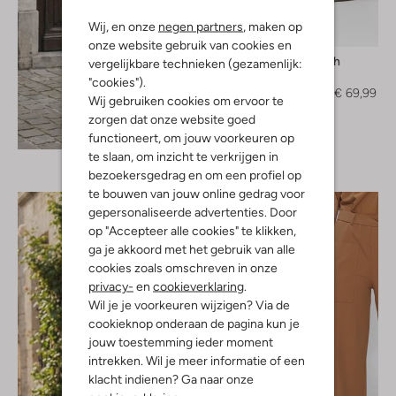
Wij, en onze
negen partners
, maken op
-50%
onze website gebruik van cookies en
Mos Mosh
vergelijkbare technieken (gezamenlijk:
Pantalon
"cookies").
€ 139,99
€ 69,99
Wij gebruiken cookies om ervoor te
zorgen dat onze website goed
Ontdek de look
functioneert, om jouw voorkeuren op
te slaan, om inzicht te verkrijgen in
bezoekersgedrag en om een profiel op
te bouwen van jouw online gedrag voor
gepersonaliseerde advertenties. Door
op "Accepteer alle cookies" te klikken,
ga je akkoord met het gebruik van alle
cookies zoals omschreven in onze
privacy-
en
cookieverklaring
.
Wil je je voorkeuren wijzigen? Via de
cookieknop onderaan de pagina kun je
jouw toestemming ieder moment
intrekken. Wil je meer informatie of een
klacht indienen? Ga naar onze