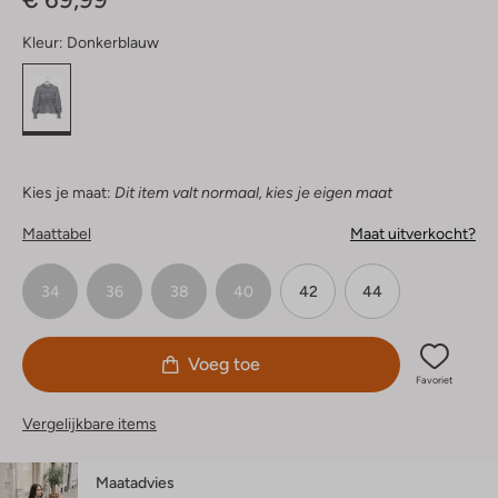
Kleur:
Donkerblauw
Kies je maat:
Dit item valt normaal, kies je eigen maat
Maattabel
Maat uitverkocht?
34
36
38
40
42
44
Voeg toe
Favoriet
Vergelijkbare items
Maatadvies