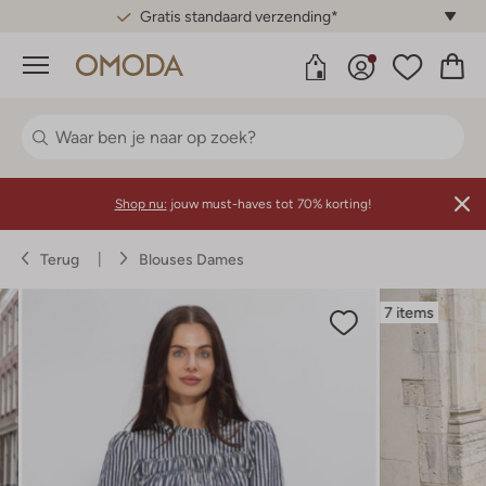
Gratis standaard verzending*
Menu
Shop nu:
jouw must-haves tot 70% korting!
Terug
Blouses Dames
7 items