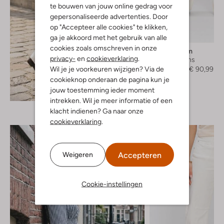
te bouwen van jouw online gedrag voor
gepersonaliseerde advertenties. Door
op "Accepteer alle cookies" te klikken,
-30%
ga je akkoord met het gebruik van alle
cookies zoals omschreven in onze
Modström
privacy-
en
cookieverklaring
.
Wide jeans
Wil je je voorkeuren wijzigen? Via de
€ 129,99
€ 90,99
cookieknop onderaan de pagina kun je
jouw toestemming ieder moment
Ontdek de look
intrekken. Wil je meer informatie of een
klacht indienen? Ga naar onze
cookieverklaring
.
Accepteren
Weigeren
Cookie-instellingen