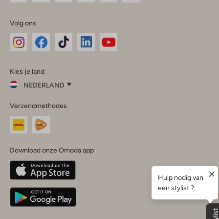
Volg ons
Omoda
Omoda
Omoda
Omoda
Omoda
Kies je land
Instagram
Facebook
TikTok
LinkedIn
YouTube
NEDERLAND
Kies
Verzendmethodes
je
Sluit
land
Nederland
België
(Nederlands)
Download onze Omoda app
Belgique
(Français)
Deutschland