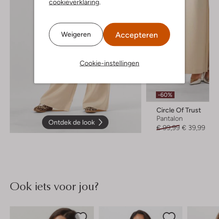
cookieverklaring
.
Accepteren
Weigeren
Cookie-instellingen
-60%
Circle Of Trust
Pantalon
Ontdek de look
€ 99,99
€ 39,99
Ook iets voor jou?