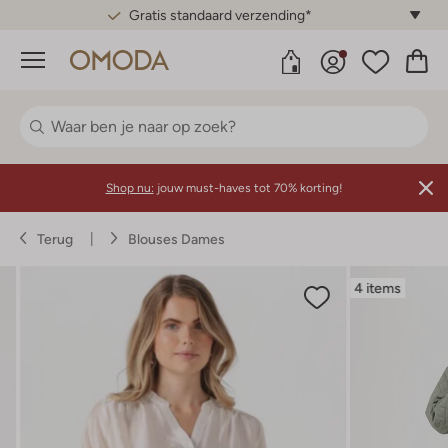
Gratis standaard verzending*
Menu
Shop nu:
jouw must-haves tot 70% korting!
Terug
Blouses Dames
4 items