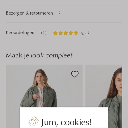
Bezorgen & retourneren
1
5
Beoordelingen
(1)
5
/5
Sterren
Maak je
look compleet
Jum, cookies!