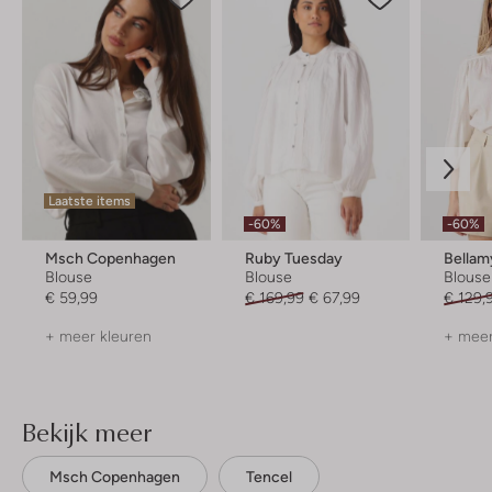
Laatste items
-60%
-60%
Msch Copenhagen
Ruby Tuesday
Bellam
Blouse
Blouse
Blouse
€ 59,99
€ 169,99
€ 67,99
€ 129,
+ meer kleuren
+ meer
Bekijk meer
Msch Copenhagen
Tencel