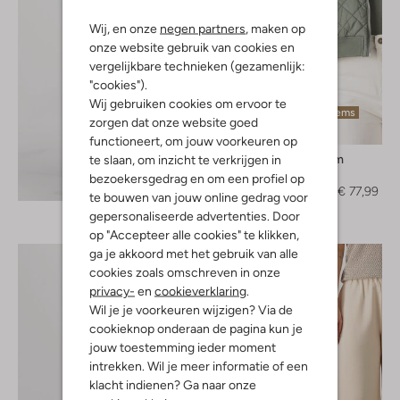
Wij, en onze
negen partners
, maken op
onze website gebruik van cookies en
vergelijkbare technieken (gezamenlijk:
"cookies").
Wij gebruiken cookies om ervoor te
Laatste items
zorgen dat onze website goed
-40%
functioneert, om jouw voorkeuren op
Modström
te slaan, om inzicht te verkrijgen in
Jack
bezoekersgedrag en om een profiel op
Ontdek de look
€ 129,99
€ 77,99
te bouwen van jouw online gedrag voor
gepersonaliseerde advertenties. Door
op "Accepteer alle cookies" te klikken,
ga je akkoord met het gebruik van alle
cookies zoals omschreven in onze
privacy-
en
cookieverklaring
.
Wil je je voorkeuren wijzigen? Via de
cookieknop onderaan de pagina kun je
jouw toestemming ieder moment
intrekken. Wil je meer informatie of een
klacht indienen? Ga naar onze