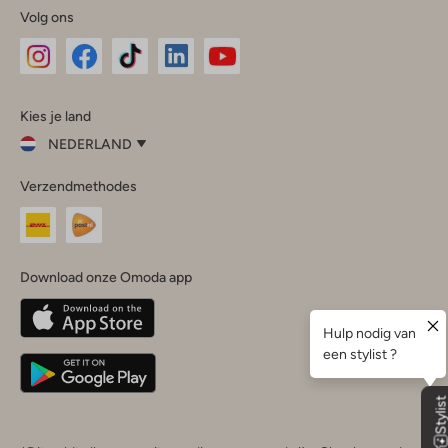
Volg ons
Omoda
Omoda
Omoda
Omoda
Omoda
Kies je land
Instagram
Facebook
TikTok
LinkedIn
YouTube
NEDERLAND
Kies
Verzendmethodes
je
Sluit
land
Nederland
België
(Nederlands)
Download onze Omoda app
Belgique
(Français)
Deutschland