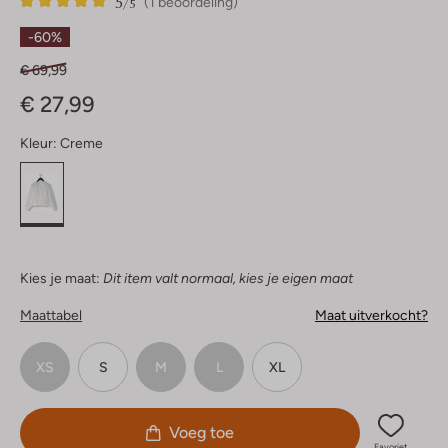
5
1
5
/5
(1 beoordeling)
Sterren
-60%
€ 69,99
€ 27,99
Kleur:
Creme
Kies je maat:
Dit item valt normaal, kies je eigen maat
Maattabel
Maat uitverkocht?
XS
S
M
L
XL
Voeg toe
Favoriet