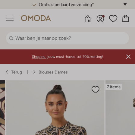
Gratis standaard verzending*
Menu
Shop nu:
jouw must-haves tot 70% korting!
Terug
Blouses Dames
7 items