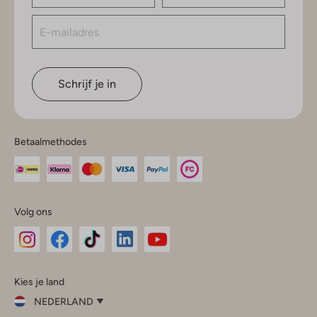
Schrijf je in
Betaalmethodes
Volg ons
Omoda
Omoda
Omoda
Omoda
Omoda
Kies je land
Instagram
Facebook
TikTok
LinkedIn
YouTube
NEDERLAND