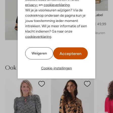
Laatste item
privacy-
en
cookieverklaring
.
-50%
Wil je je voorkeuren wijzigen? Via de
Another Label
cookieknop onderaan de pagina kun je
Pantalon
jouw toestemming ieder moment
€ 99,95
€ 49,99
intrekken. Wil je meer informatie of een
klacht indienen? Ga naar onze
+ meer kleuren
Ontdek de look
cookieverklaring
.
Accepteren
Weigeren
Ook iets voor jou?
Cookie-instellingen