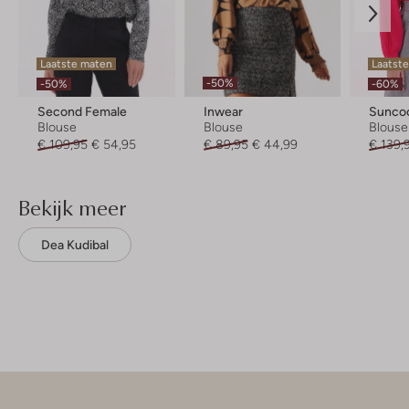
Laatste maten
Laatst
-50%
-50%
-60%
Second Female
Inwear
Sunco
Blouse
Blouse
Blouse
€ 109,95
€ 54,95
€ 89,95
€ 44,99
€ 139,
Bekijk meer
Dea Kudibal