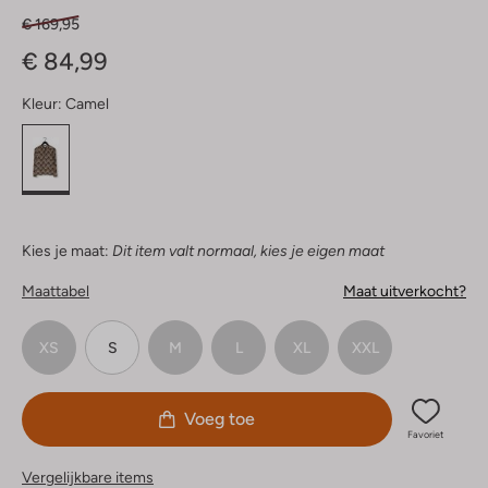
€ 169,95
€ 84,99
Kleur:
Camel
Kies je maat:
Dit item valt normaal, kies je eigen maat
Maattabel
Maat uitverkocht?
XS
S
M
L
XL
XXL
Voeg toe
Favoriet
Vergelijkbare items