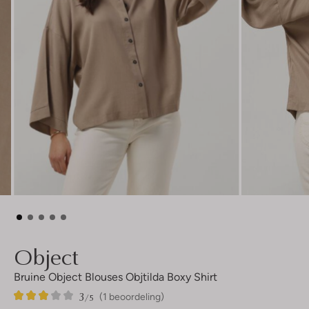
Object
Bruine Object Blouses Objtilda Boxy Shirt
3
1
3
/5
(1 beoordeling)