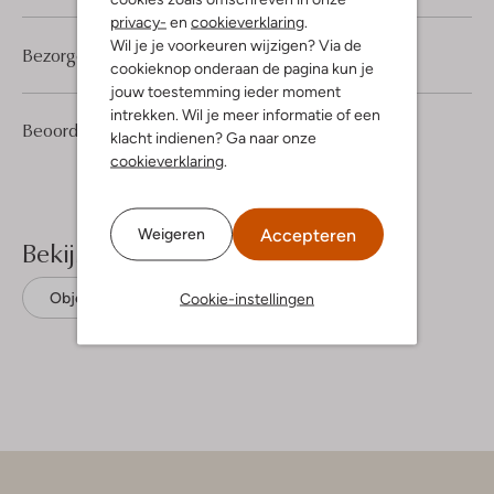
privacy-
en
cookieverklaring
.
Wil je je voorkeuren wijzigen? Via de
Bezorgen & retourneren
cookieknop onderaan de pagina kun je
jouw toestemming ieder moment
intrekken. Wil je meer informatie of een
1
3
Beoordelingen
(1)
3
/5
klacht indienen? Ga naar onze
Sterren
cookieverklaring
.
Accepteren
Weigeren
Bekijk meer
Cookie-instellingen
Object
Tencel