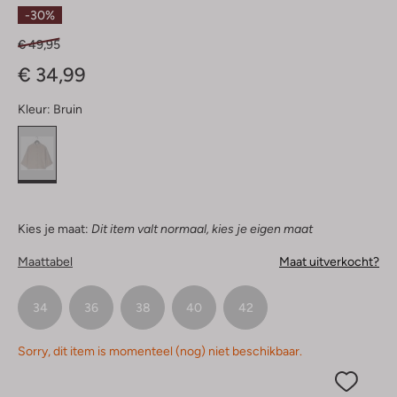
Sterren
-30%
€ 49,95
€ 34,99
Kleur:
Bruin
Kies je maat:
Dit item valt normaal, kies je eigen maat
Maattabel
Maat uitverkocht?
34
36
38
40
42
Sorry, dit item is momenteel (nog) niet beschikbaar.