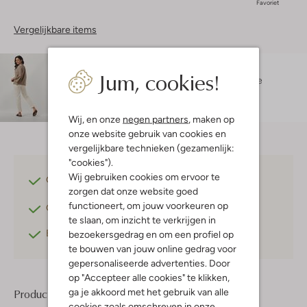
Favoriet
Vergelijkbare items
Maatadvies
Jum, cookies!
Zohra is 1 meter 70 lang en draagt maat 36.
De
pasvorm is
losvallend
.
Wij, en onze
negen partners
, maken op
onze website gebruik van cookies en
vergelijkbare technieken (gezamenlijk:
"cookies").
Wij gebruiken cookies om ervoor te
Gratis verzending
vanaf €75,-
zorgen dat onze website goed
functioneert, om jouw voorkeuren op
Gratis retourneren
binnen 30 dagen*
te slaan, om inzicht te verkrijgen in
Betaal achteraf
met Klarna
bezoekersgedrag en om een profiel op
te bouwen van jouw online gedrag voor
gepersonaliseerde advertenties. Door
op "Accepteer alle cookies" te klikken,
ga je akkoord met het gebruik van alle
Product informatie
cookies zoals omschreven in onze