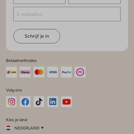
Schrijf je in
Betaalmethodes
Volg ons
Omoda
Omoda
Omoda
Omoda
Omoda
Kies je land
Instagram
Facebook
TikTok
LinkedIn
YouTube
NEDERLAND