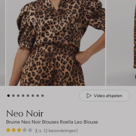
Video afspelen
Neo Noir
Bruine Neo Noir Blouses Roella Leo Blouse
3
2
3
/5
(2 beoordelingen)