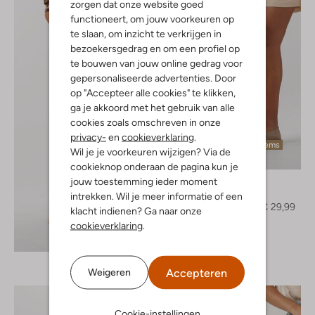
zorgen dat onze website goed
functioneert, om jouw voorkeuren op
te slaan, om inzicht te verkrijgen in
bezoekersgedrag en om een profiel op
te bouwen van jouw online gedrag voor
gepersonaliseerde advertenties. Door
op "Accepteer alle cookies" te klikken,
ga je akkoord met het gebruik van alle
cookies zoals omschreven in onze
privacy-
en
cookieverklaring
.
Laatste items
Wil je je voorkeuren wijzigen? Via de
-50%
cookieknop onderaan de pagina kun je
jouw toestemming ieder moment
Neo Noir
Short
intrekken. Wil je meer informatie of een
€ 59,95
€ 29,99
klacht indienen? Ga naar onze
cookieverklaring
.
Ontdek de look
Accepteren
Weigeren
Cookie-instellingen