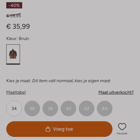
Sterren
-40%
€ 59,95
€ 35,99
Kleur:
Bruin
Kies je maat:
Dit item valt normaal, kies je eigen maat
Maattabel
Maat uitverkocht?
34
36
38
40
42
44
Voeg toe
Favoriet