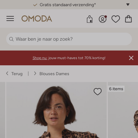
Gratis standaard verzending*
Menu
Shop nu:
jouw must-haves tot 70% korting!
Terug
Blouses Dames
6 items