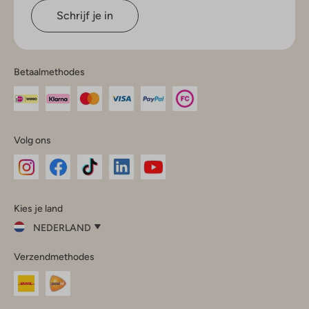
Schrijf je in
Betaalmethodes
Volg ons
Omoda
Omoda
Omoda
Omoda
Omoda
Kies je land
Instagram
Facebook
TikTok
LinkedIn
YouTube
NEDERLAND
Kies
Verzendmethodes
je
Sluit
land
Nederland