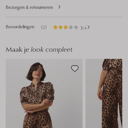
Bezorgen & retourneren
2
3
Beoordelingen
(2)
3
/5
Sterren
Maak je
look compleet