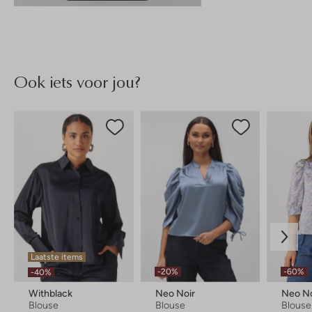
Ook iets voor jou?
Laatste items
-20%
-60%
-40%
Withblack
Neo Noir
Neo No
Blouse
Blouse
Blouse