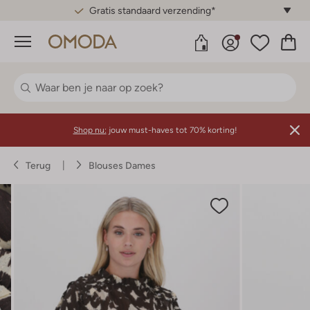
Gratis standaard verzending*
Menu
Shop nu:
jouw must-haves tot 70% korting!
Terug
Blouses Dames