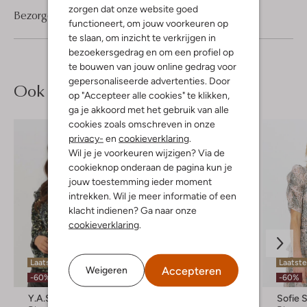
zorgen dat onze website goed
Bezorgen & retourneren
functioneert, om jouw voorkeuren op
te slaan, om inzicht te verkrijgen in
bezoekersgedrag en om een profiel op
te bouwen van jouw online gedrag voor
gepersonaliseerde advertenties. Door
Ook iets voor jou?
op "Accepteer alle cookies" te klikken,
ga je akkoord met het gebruik van alle
cookies zoals omschreven in onze
privacy-
en
cookieverklaring
.
Wil je je voorkeuren wijzigen? Via de
cookieknop onderaan de pagina kun je
jouw toestemming ieder moment
intrekken. Wil je meer informatie of een
klacht indienen? Ga naar onze
cookieverklaring
.
Laatste item
Laatste items
Laatste
Accepteren
Weigeren
-60%
-50%
-60%
Y.a.s.
Y.a.s.
Sofie 