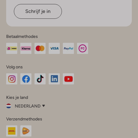
Schrijf je in
Betaalmethodes
Volg ons
Omoda
Omoda
Omoda
Omoda
Omoda
Kies je land
Instagram
Facebook
TikTok
LinkedIn
YouTube
NEDERLAND
Kies
Verzendmethodes
je
Sluit
land
Nederland