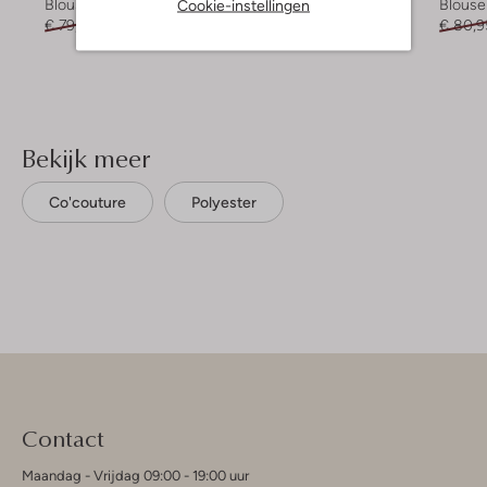
Cookie-instellingen
Blouse
Blouse
Blouse
€ 79,95
€ 31,99
€ 59,95
€ 29,99
€ 80,9
Bekijk meer
Co'couture
Polyester
Contact
Maandag - Vrijdag 09:00 - 19:00 uur