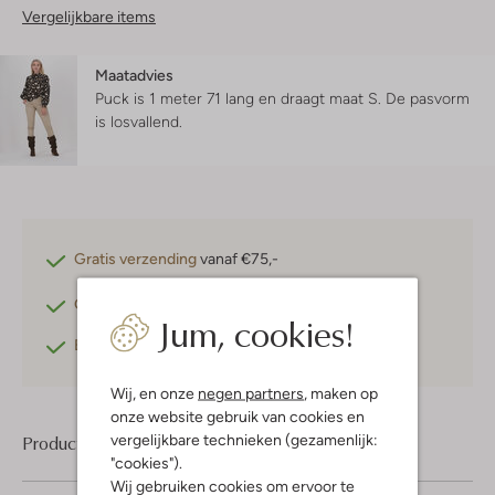
Vergelijkbare items
Maatadvies
Puck is 1 meter 71 lang en draagt maat S.
De pasvorm
is
losvallend
.
Gratis verzending
vanaf €75,-
Gratis retourneren
binnen 30 dagen*
Jum, cookies!
Betaal achteraf
met Klarna
Wij, en onze
negen partners
, maken op
onze website gebruik van cookies en
vergelijkbare technieken (gezamenlijk:
Product informatie
"cookies").
Wij gebruiken cookies om ervoor te