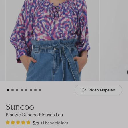
Video afspelen
Suncoo
Blauwe Suncoo Blouses Lea
5
1
5
/5
(1 beoordeling)