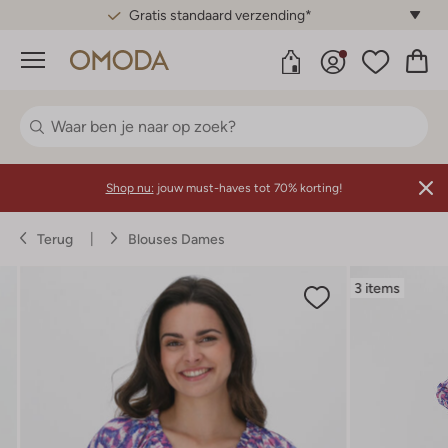
Gratis standaard verzending*
Menu
Shop nu:
jouw must-haves tot 70% korting!
Terug
Blouses Dames
3 items