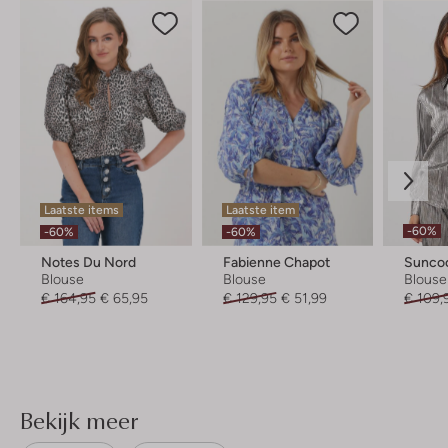
Laatste items
Laatste item
-60%
-60%
-60%
Notes Du Nord
Fabienne Chapot
Sunco
Blouse
Blouse
Blouse
€ 164,95
€ 65,95
€ 129,95
€ 51,99
€ 109,
Bekijk meer