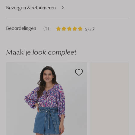
Bezorgen & retourneren
1
5
Beoordelingen
(1)
5
/5
Sterren
Maak je
look compleet