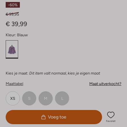
Sterren
-60%
€ 99,95
€ 39,99
Kleur:
Blauw
Kies je maat:
Dit item valt normaal, kies je eigen maat
Maattabel
Maat uitverkocht?
XS
S
M
L
Voeg toe
Favoriet