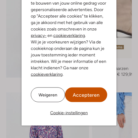
te bouwen van jouw online gedrag voor
gepersonaliseerde advertenties. Door
op "Accepteer alle cookies" te klikken,
ga je akkoord met het gebruik van alle
cookies zoals omschreven in onze
privacy-
en
cookieverklaring
.
Wil je je voorkeuren wijzigen? Via de
Laatste items
cookieknop onderaan de pagina kun je
-50%
jouw toestemming ieder moment
intrekken. Wil je meer informatie of een
Toral
klacht indienen? Ga naar onze
Cowboylaarzen
Ontdek de look
cookieverklaring
.
€ 259,95
€ 129,99
Accepteren
Weigeren
Cookie-instellingen