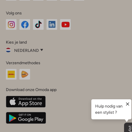
Volg ons
Omoda
Omoda
Omoda
Omoda
Omoda
Kies je land
Instagram
Facebook
TikTok
LinkedIn
YouTube
NEDERLAND
Kies
Verzendmethodes
je
Sluit
land
Nederland
België
(Nederlands)
Download onze Omoda app
Belgique
(Français)
Deutschland