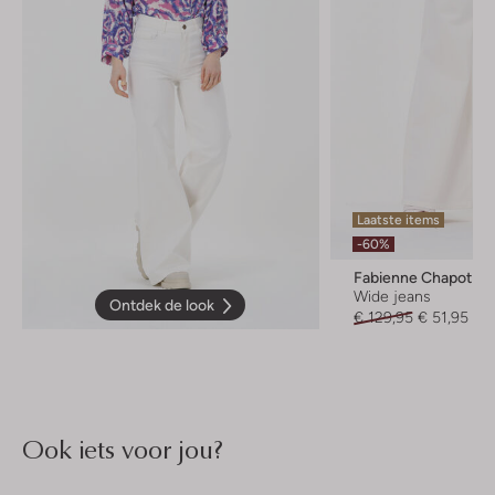
Laatste items
-60%
Fabienne Chapot
Wide jeans
Ontdek de look
€ 129,95
€ 51,95
Ook iets voor jou?