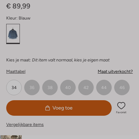
€ 89,99
Kleur:
Blauw
Kies je maat:
Dit item valt normaal, kies je eigen maat
Maattabel
Maat uitverkocht?
34
36
38
40
42
44
46
Voeg toe
Favoriet
Vergelijkbare items