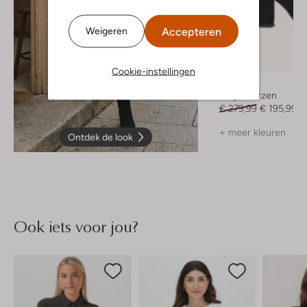
Accepteren
Weigeren
-30%
Cookie-instellingen
Notre-V
Hoge laarzen
€ 279,99
€ 195,99
+ meer kleuren
Ontdek de look
Ook iets voor jou?