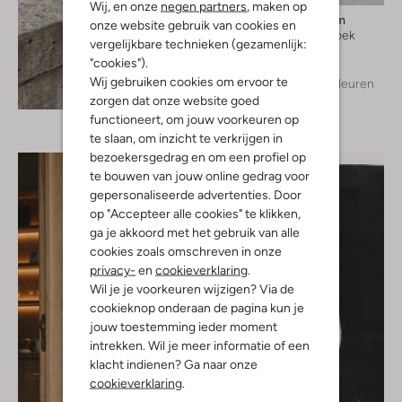
Wij, en onze
negen partners
, maken op
Modström
onze website gebruik van cookies en
Wijde broek
vergelijkbare technieken (gezamenlijk:
€ 99,99
"cookies").
Wij gebruiken cookies om ervoor te
+ meer kleuren
Ontdek de look
zorgen dat onze website goed
functioneert, om jouw voorkeuren op
te slaan, om inzicht te verkrijgen in
bezoekersgedrag en om een profiel op
te bouwen van jouw online gedrag voor
gepersonaliseerde advertenties. Door
op "Accepteer alle cookies" te klikken,
ga je akkoord met het gebruik van alle
cookies zoals omschreven in onze
privacy-
en
cookieverklaring
.
Wil je je voorkeuren wijzigen? Via de
cookieknop onderaan de pagina kun je
jouw toestemming ieder moment
intrekken. Wil je meer informatie of een
klacht indienen? Ga naar onze
cookieverklaring
.