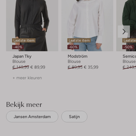
Laatste item
Laatste item
Laatste
-40%
-60%
-50%
Japan Tky
Modström
Semic
Blouse
Blouse
Blouse
€ 149,99
€ 89,99
€ 89,95
€ 35,99
€ 249,
+ meer kleuren
Bekijk meer
Jansen Amsterdam
Satijn