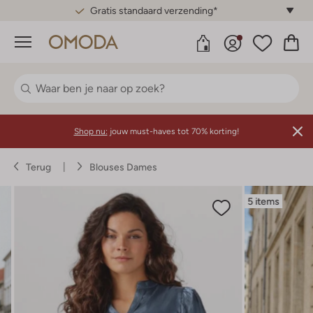
Gratis standaard verzending*
Menu
Shop nu:
jouw must-haves tot 70% korting!
Terug
Blouses Dames
5 items