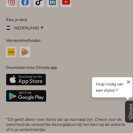
Omoda
Omoda
Omoda
Omoda
Omoda
Kies je land
Instagram
Facebook
TikTok
LinkedIn
YouTube
NEDERLAND
Kies
Verzendmethodes
je
Sluit
land
Nederland
België
(Nederlands)
Download onze Omoda app
Belgique
(Français)
Deutschland
*Dit geldt alleen voor items die op voorraad zijn. Check voor de
zekerheid de verwachte bezorgdatum bij het item op de website
of in je winkelmandje.