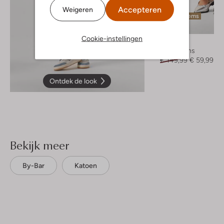
Accepteren
Weigeren
Laatste items
-60%
Cookie-instellingen
By-Bar
Mom jeans
€ 149,99
€ 59,99
Ontdek de look
Bekijk meer
By-Bar
Katoen