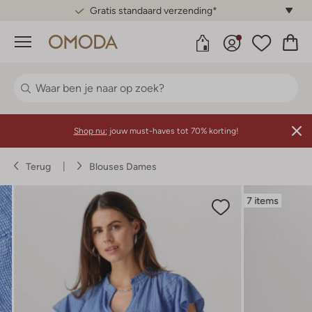
Gratis standaard verzending*
Menu
Shop nu:
jouw must-haves tot 70% korting!
Terug
Blouses Dames
7 items