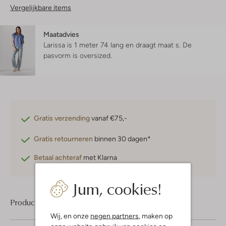
Vergelijkbare items
Maatadvies
Larissa is 1 meter 74 lang en draagt maat s.
De
pasvorm is
oversized
.
Gratis verzending
vanaf €75,-
Gratis retourneren
binnen 30 dagen*
Betaal achteraf
met Klarna
Jum, cookies!
Product informatie
Wij, en onze
negen partners
, maken op