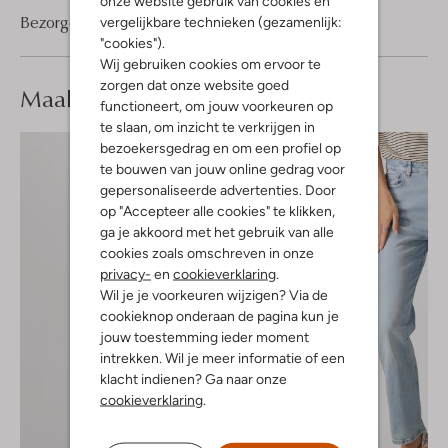
onze website gebruik van cookies en
Bezorgen & retourneren
vergelijkbare technieken (gezamenlijk:
"cookies").
Wij gebruiken cookies om ervoor te
zorgen dat onze website goed
Maak je
look compleet
functioneert, om jouw voorkeuren op
te slaan, om inzicht te verkrijgen in
bezoekersgedrag en om een profiel op
te bouwen van jouw online gedrag voor
gepersonaliseerde advertenties. Door
op "Accepteer alle cookies" te klikken,
ga je akkoord met het gebruik van alle
cookies zoals omschreven in onze
privacy-
en
cookieverklaring
.
Wil je je voorkeuren wijzigen? Via de
cookieknop onderaan de pagina kun je
jouw toestemming ieder moment
intrekken. Wil je meer informatie of een
klacht indienen? Ga naar onze
cookieverklaring
.