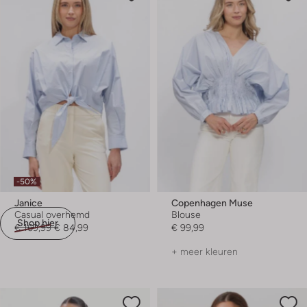
-50%
Janice
Copenhagen Muse
Casual overhemd
Blouse
Shop hier
€ 169,99
€ 84,99
€ 99,99
+ meer kleuren