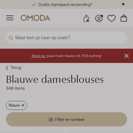
Gratis standaard verzending*
Menu
Shop nu:
jouw must-haves tot 70% korting!
Terug
Blauwe damesblouses
348 items
Blauw
Filter en sorteer