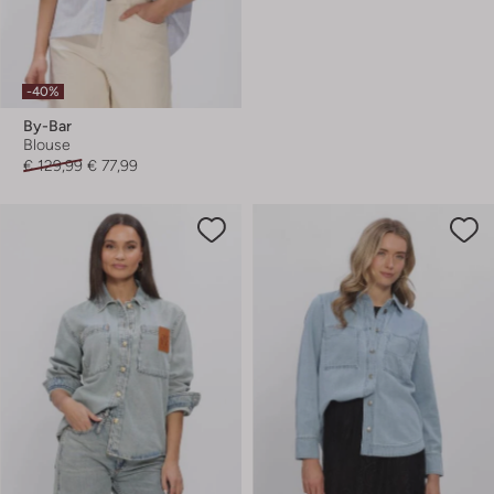
-40%
By-Bar
Blouse
€ 129,99
€ 77,99