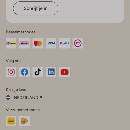
Schrijf je in
Betaalmethodes
Volg ons
Omoda
Omoda
Omoda
Omoda
Omoda
Kies je land
Instagram
Facebook
TikTok
LinkedIn
YouTube
NEDERLAND
Kies
Verzendmethodes
je
Sluit
land
Nederland