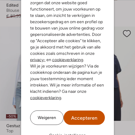
zorgen dat onze website goed
Edited
Modström
functioneert, om jouw voorkeuren op
Blouse
Blouse
te slaan, om inzicht te verkrijgen in
€ 89,99
€ 44,99
€ 109,99
€ 76,99
bezoekersgedrag en om een profiel op
te bouwen van jouw online gedrag voor
gepersonaliseerde advertenties. Door
op "Accepteer alle cookies" te klikken,
ga je akkoord met het gebruik van alle
cookies zoals omschreven in onze
privacy-
en
cookieverklaring
.
Wil je je voorkeuren wijzigen? Via de
cookieknop onderaan de pagina kun je
jouw toestemming ieder moment
intrekken. Wil je meer informatie of een
klacht indienen? Ga naar onze
cookieverklaring
.
-50%
Nieuw
Accepteren
Weigeren
Gestuz
Caroline Biss
Top
Blouse