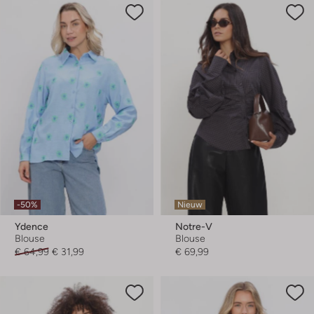
-50%
Nieuw
Ydence
Notre-V
Blouse
Blouse
€ 64,99
€ 31,99
€ 69,99