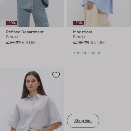
-50%
-50%
Refined Department
Modström
Blouse
Blouse
€ 84,99
€ 41,99
€ 109,99
€ 54,99
+ meer kleuren
Shop hier