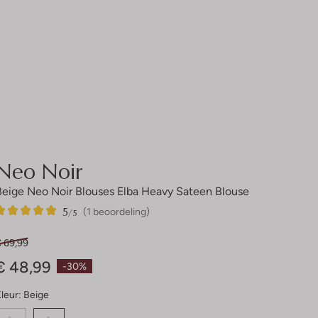
Neo Noir
Beige Neo Noir Blouses Elba Heavy Sateen Blouse
5
1
5
/5
(1 beoordeling)
Sterren
€ 69,99
€ 48,99
-30%
leur:
Beige