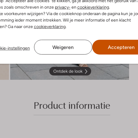
p "Accepteer alle cookies" te klikken, ga je akkoord met het gebruik van 
es zoals omschreven in onze
privacy-
en
cookieverklaring
.
 je voorkeuren wijzigen? Via de cookieknop onderaan de pagina kun je j
mming ieder moment intrekken. Wil je meer informatie of een klacht
nen? Ga naar onze
cookieverklaring
.
Weigeren
Accepteren
kie-instellingen
Ontdek de look
Product informatie