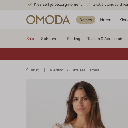
Kies zelf je bezorgmoment
Gratis standaard v
Dames
Heren
Kind
Sale
Schoenen
Kleding
Tassen & Accessoires
Terug
Kleding
Blouses Dames