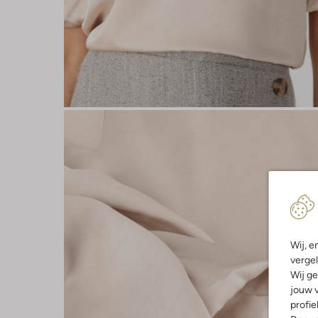
Wij, e
vergel
Wij ge
jouw v
profie