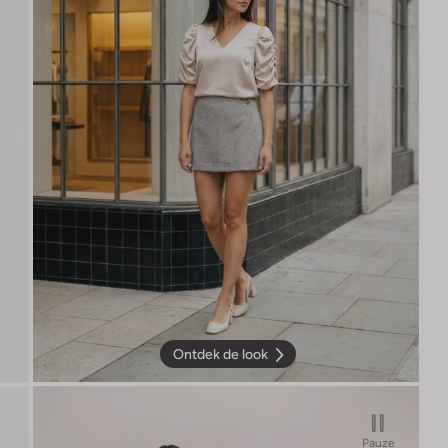
Ontdek de look
Pauze