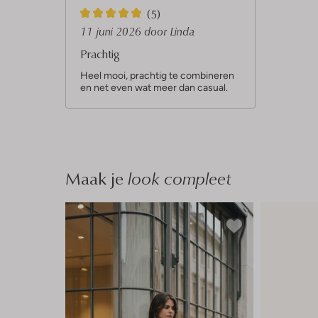
5
(5)
S
11 juni 2026
door Linda
t
Prachtig
e
Heel mooi, prachtig te combineren
en net even wat meer dan casual.
r
r
e
n
Maak je
look compleet