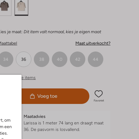
ies je maat:
Dit item valt normaal, kies je eigen maat
Maattabel
Maat uitverkocht?
34
36
38
40
42
44
ergelijkbare items
Voeg toe
Favoriet
Maatadvies
rt, om
Larissa is 1 meter 74 lang en draagt maat
om een
36.
De pasvorm is
losvallend
.
ies.