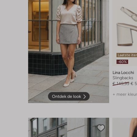
Laatste it
-60%
Lina Locchi
Slingbacks
€ 149,99
€ 5
+ meer kleu
Ontdek de look