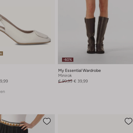
em
-60%
My Essential Wardrobe
Minirok
9,99
€ 99,99
€ 39,99
ren