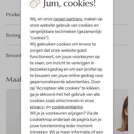
Jum, cookies!
Product informatie
Wij, en onze
negen partners
, maken op
onze website gebruik van cookies en
vergelijkbare technieken (gezamenlijk:
Bezorgen & retourneren
"cookies").
Wij gebruiken cookies om ervoor te
zorgen dat onze website goed
2
4
Beoordelingen
(2)
4
functioneert, om jouw voorkeuren op
/5
Sterren
te slaan, om inzicht te verkrijgen in
bezoekersgedrag en om een profiel op
te bouwen van jouw online gedrag voor
Maak je
look compleet
gepersonaliseerde advertenties. Door
op "Accepteer alle cookies" te klikken,
ga je akkoord met het gebruik van alle
cookies zoals omschreven in onze
privacy-
en
cookieverklaring
.
Wil je je voorkeuren wijzigen? Via de
cookieknop onderaan de pagina kun je
jouw toestemming ieder moment
intrekken. Wil je meer informatie of een