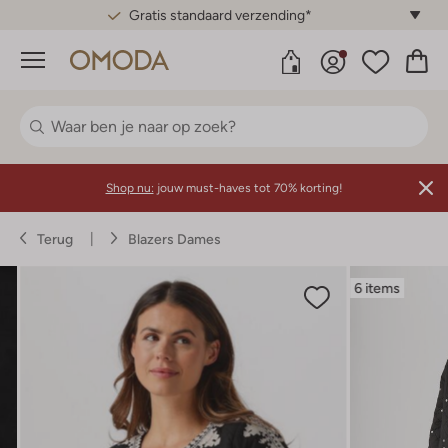
Gratis standaard verzending*
Menu
Shop nu:
jouw must-haves tot 70% korting!
Terug
Blazers Dames
6 items