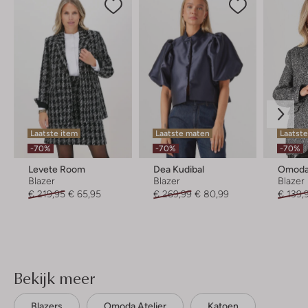
Laatste item
Laatste maten
Laatst
-70%
-70%
-70%
Levete Room
Dea Kudibal
Omoda 
Blazer
Blazer
Blazer
€ 219,95
€ 65,95
€ 269,99
€ 80,99
€ 139,
Bekijk meer
Blazers
Omoda Atelier
Katoen