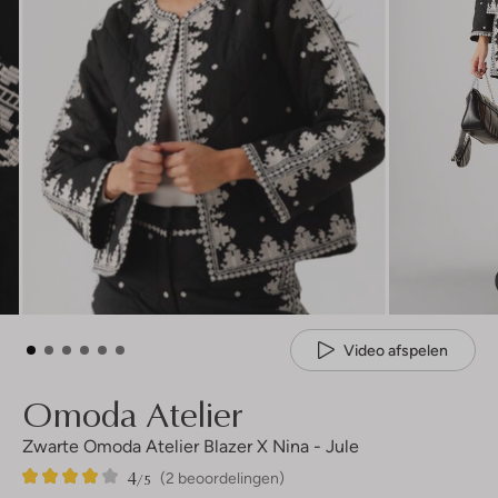
Video afspelen
Omoda Atelier
Zwarte Omoda Atelier Blazer X Nina - Jule
4
2
4
/5
(2 beoordelingen)