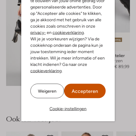
te bouwen van jouw online gedrag voor
gepersonaliseerde advertenties. Door
op "Accepteer alle cookies" te klikken,
ga je akkoord met het gebruik van alle
cookies zoals omschreven in onze
privacy-
en
cookieverklaring
.
Wil je je voorkeuren wijzigen? Via de
Laatste items
cookieknop onderaan de pagina kun je
-50%
jouw toestemming ieder moment
Omoda Atelier
intrekken. Wil je meer informatie of een
Hoge laarzen
klacht indienen? Ga naar onze
€ 179,95
€ 89,99
cookieverklaring
.
Ontdek de look
Accepteren
Weigeren
Cookie-instellingen
Ook iets voor jou?