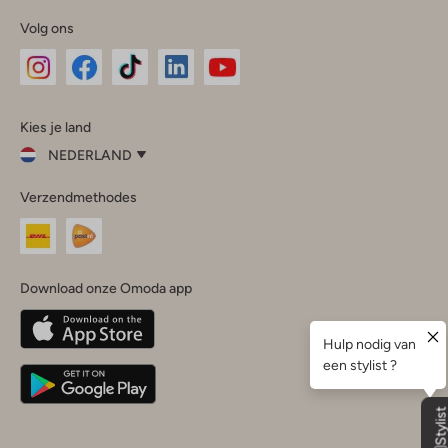
Volg ons
Omoda
Omoda
Omoda
Omoda
Omoda
Kies je land
Instagram
Facebook
TikTok
LinkedIn
YouTube
NEDERLAND
Kies
Verzendmethodes
je
Sluit
land
Nederland
België
(Nederlands)
Download onze Omoda app
Belgique
(Français)
Deutschland