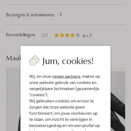
Bezorgen & retourneren
2
4
Beoordelingen
(2)
4
/5
Sterren
Maak je
look compleet
Jum, cookies!
Wij, en onze
negen partners
, maken op
onze website gebruik van cookies en
vergelijkbare technieken (gezamenlijk:
"cookies").
Wij gebruiken cookies om ervoor te
zorgen dat onze website goed
functioneert, om jouw voorkeuren op
te slaan, om inzicht te verkrijgen in
bezoekersgedrag en om een profiel op