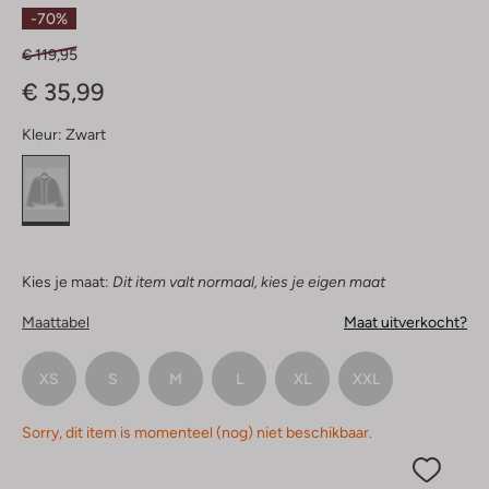
Sterren
-70%
€ 119,95
€ 35,99
Kleur:
Zwart
Kies je maat:
Dit item valt normaal, kies je eigen maat
Maattabel
Maat uitverkocht?
XS
S
M
L
XL
XXL
Sorry, dit item is momenteel (nog) niet beschikbaar.