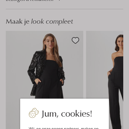
Maak je
look compleet
Jum, cookies!
Wij, en onze
negen partners
, maken op