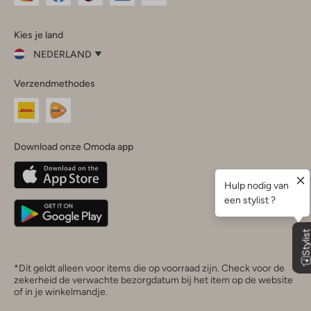
Omoda
Omoda
Omoda
Omoda
Omoda
Kies je land
Instagram
Facebook
TikTok
LinkedIn
YouTube
NEDERLAND
Kies
Verzendmethodes
je
Sluit
land
Nederland
België
(Nederlands)
Download onze Omoda app
Belgique
(Français)
Deutschland
*Dit geldt alleen voor items die op voorraad zijn. Check voor de
zekerheid de verwachte bezorgdatum bij het item op de website
of in je winkelmandje.