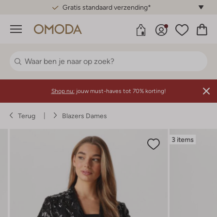
Gratis standaard verzending*
Menu
Shop nu:
jouw must-haves tot 70% korting!
Terug
Blazers Dames
3 items