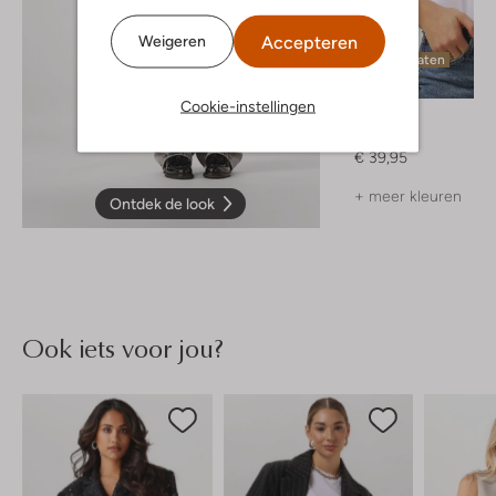
Accepteren
Weigeren
Laatste maten
Cookie-instellingen
Notre-V
T-shirt
€ 39,95
+ meer kleuren
Ontdek de look
Ook iets voor jou?