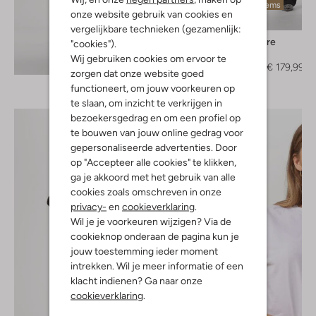
Laatste items
onze website gebruik van cookies en
-10%
vergelijkbare technieken (gezamenlijk:
Co'couture
"cookies").
Jumpsuit
Wij gebruiken cookies om ervoor te
Ontdek de look
€ 199,95
€ 179,99
zorgen dat onze website goed
functioneert, om jouw voorkeuren op
te slaan, om inzicht te verkrijgen in
bezoekersgedrag en om een profiel op
te bouwen van jouw online gedrag voor
gepersonaliseerde advertenties. Door
op "Accepteer alle cookies" te klikken,
ga je akkoord met het gebruik van alle
cookies zoals omschreven in onze
privacy-
en
cookieverklaring
.
Wil je je voorkeuren wijzigen? Via de
cookieknop onderaan de pagina kun je
jouw toestemming ieder moment
intrekken. Wil je meer informatie of een
klacht indienen? Ga naar onze
cookieverklaring
.