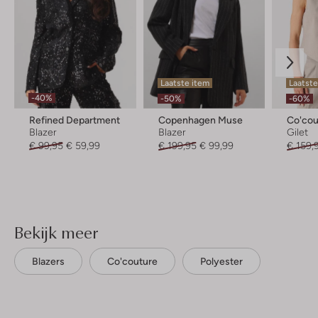
Laatste item
Laatste
-40%
-50%
-60%
Refined Department
Copenhagen Muse
Co'cou
Blazer
Blazer
Gilet
€ 99,95
€ 59,99
€ 199,95
€ 99,99
€ 159,
Bekijk meer
Blazers
Co'couture
Polyester