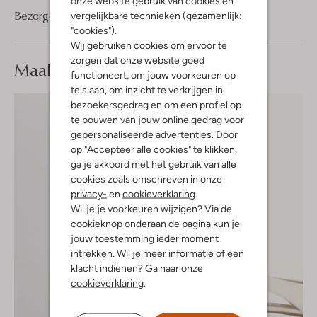
onze website gebruik van cookies en
Bezorgen & retourneren
vergelijkbare technieken (gezamenlijk:
"cookies").
Wij gebruiken cookies om ervoor te
zorgen dat onze website goed
Maak je
look compleet
functioneert, om jouw voorkeuren op
te slaan, om inzicht te verkrijgen in
bezoekersgedrag en om een profiel op
te bouwen van jouw online gedrag voor
gepersonaliseerde advertenties. Door
op "Accepteer alle cookies" te klikken,
ga je akkoord met het gebruik van alle
cookies zoals omschreven in onze
privacy-
en
cookieverklaring
.
Wil je je voorkeuren wijzigen? Via de
cookieknop onderaan de pagina kun je
jouw toestemming ieder moment
intrekken. Wil je meer informatie of een
klacht indienen? Ga naar onze
cookieverklaring
.