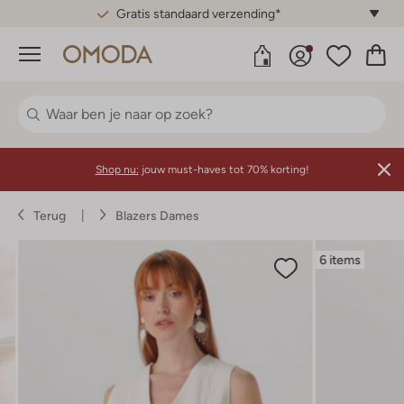
Gratis standaard verzending*
Menu
Shop nu:
jouw must-haves tot 70% korting!
Terug
Blazers Dames
6 items