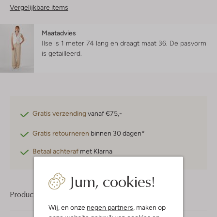
Vergelijkbare items
Maatadvies
Ilse is 1 meter 74 lang en draagt maat 36.
De pasvorm
is
getailleerd
.
Gratis verzending
vanaf €75,-
Gratis retourneren
binnen 30 dagen*
Betaal achteraf
met Klarna
Jum, cookies!
Product informatie
Wij, en onze
negen partners
, maken op