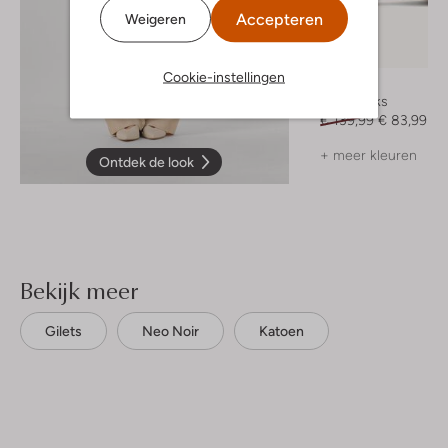
Accepteren
Weigeren
-40%
Cookie-instellingen
Notre-V
Slingbacks
€ 139,99
€ 83,99
+ meer kleuren
Ontdek de look
Bekijk meer
Gilets
Neo Noir
Katoen