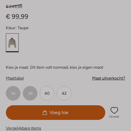
€ 249,99
€ 99,99
Kleur:
Taupe
Kies je maat:
Dit item valt normaal, kies je eigen maat
Maattabel
Maat uitverkocht?
36
38
40
42
Voeg toe
Favoriet
Vergelijkbare items