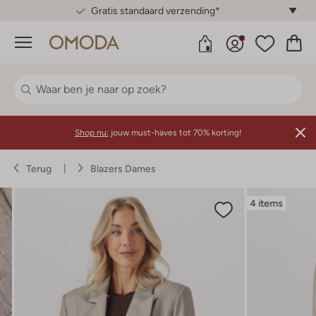
Gratis standaard verzending*
Menu
Shop nu:
jouw must-haves tot 70% korting!
Terug
Blazers Dames
4 items