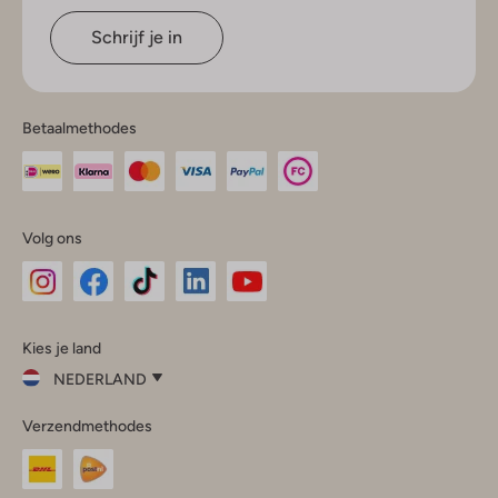
Schrijf je in
Betaalmethodes
Volg ons
Omoda
Omoda
Omoda
Omoda
Omoda
Kies je land
Instagram
Facebook
TikTok
LinkedIn
YouTube
NEDERLAND
Kies
Verzendmethodes
je
Sluit
land
Nederland