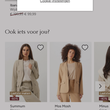
Cookie-instellingen
Ibana
Wijde broek
€ 199,99
€ 99,99
Ook iets voor jou?
Laatste maten
Laatste
-60%
-40%
Summum
Mos Mosh
Minus