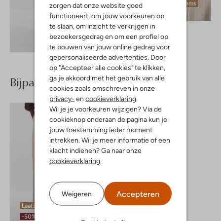
Laatste items
zorgen dat onze website goed
functioneert, om jouw voorkeuren op
te slaan, om inzicht te verkrijgen in
Ibana
bezoekersgedrag en om een profiel op
Trui
Ontdek de look
te bouwen van jouw online gedrag voor
€ 109,99
gepersonaliseerde advertenties. Door
op "Accepteer alle cookies" te klikken,
Bijpassende producten
ga je akkoord met het gebruik van alle
cookies zoals omschreven in onze
privacy-
en
cookieverklaring
.
Wil je je voorkeuren wijzigen? Via de
cookieknop onderaan de pagina kun je
jouw toestemming ieder moment
intrekken. Wil je meer informatie of een
klacht indienen? Ga naar onze
cookieverklaring
.
Accepteren
Weigeren
Laatste item
-50%