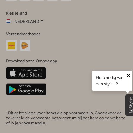
Omoda
Omoda
Omoda
Omoda
Omoda
Kies je land
Instagram
Facebook
TikTok
LinkedIn
YouTube
NEDERLAND
Kies
Verzendmethodes
je
Sluit
land
Nederland
België
(Nederlands)
Download onze Omoda app
Belgique
(Français)
Deutschland
*Dit geldt alleen voor items die op voorraad zijn. Check voor de
zekerheid de verwachte bezorgdatum bij het item op de website
of in je winkelmandje.