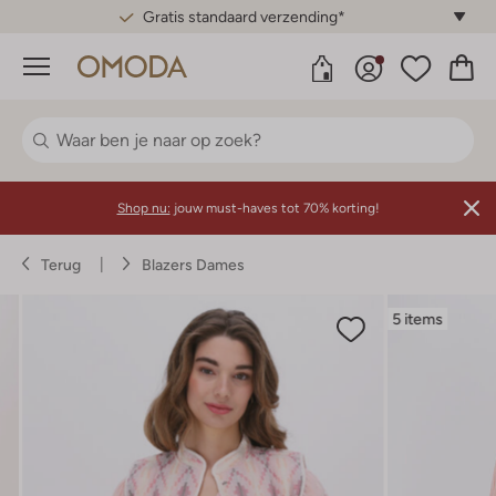
Gratis standaard verzending*
Menu
Shop nu:
jouw must-haves tot 70% korting!
Terug
Blazers Dames
5 items