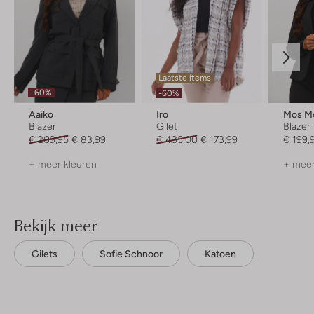
Laatste items
-60%
-60%
Aaiko
Iro
Mos M
Blazer
Gilet
Blazer
€ 209,95
€ 83,99
€ 435,00
€ 173,99
€ 199,
+ meer kleuren
+ meer
Bekijk meer
Gilets
Sofie Schnoor
Katoen