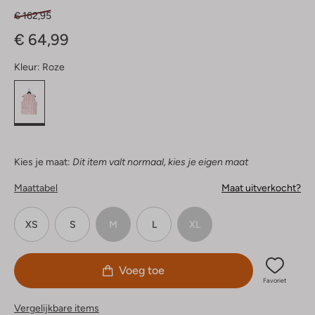
€ 162,95
€ 64,99
Kleur:
Roze
Kies je maat:
Dit item valt normaal, kies je eigen maat
Maattabel
Maat uitverkocht?
XS
S
M
L
XL
Voeg toe
Favoriet
Vergelijkbare items