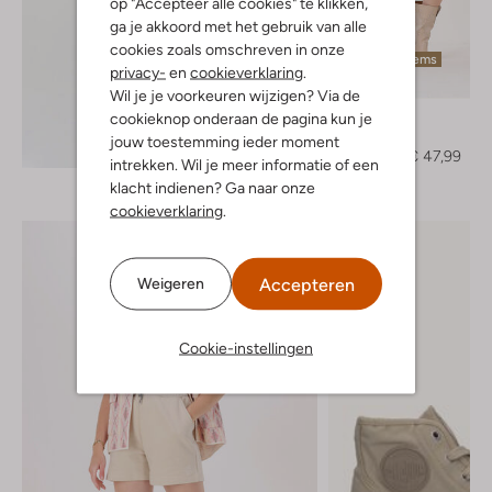
op "Accepteer alle cookies" te klikken,
ga je akkoord met het gebruik van alle
cookies zoals omschreven in onze
Laatste items
privacy-
en
cookieverklaring
.
-20%
Wil je je voorkeuren wijzigen? Via de
Object
cookieknop onderaan de pagina kun je
Mini jurk
jouw toestemming ieder moment
Ontdek de look
€ 59,95
€ 47,99
intrekken. Wil je meer informatie of een
klacht indienen? Ga naar onze
cookieverklaring
.
Accepteren
Weigeren
Cookie-instellingen