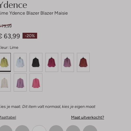
Ydence
Lime Ydence Blazer Blazer Maisie
€ 79,99
€ 63,99
-20%
leur:
Lime
ies je maat:
Dit item valt normaal, kies je eigen maat
Maattabel
Maat uitverkocht?