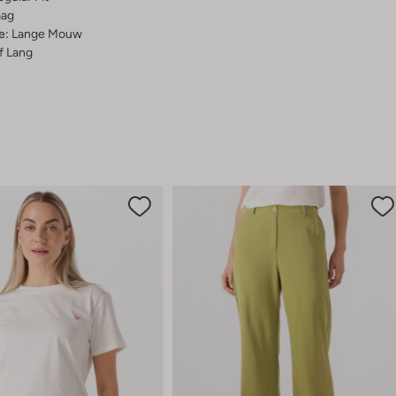
aag
e:
Lange Mouw
f Lang