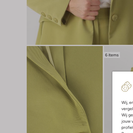
6 items
Wij, e
vergel
Wij ge
jouw v
profie