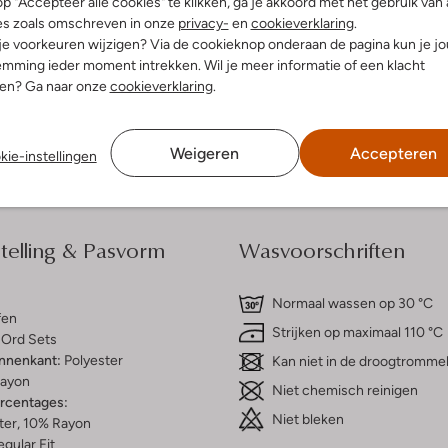
p "Accepteer alle cookies" te klikken, ga je akkoord met het gebruik van 
es zoals omschreven in onze
privacy-
en
cookieverklaring
.
 je voorkeuren wijzigen? Via de cookieknop onderaan de pagina kun je j
dek de look
Ontdek de look
mming ieder moment intrekken. Wil je meer informatie of een klacht
nen? Ga naar onze
cookieverklaring
.
Bezorgen & retourneren
Weigeren
Accepteren
kie-instellingen
elling & Pasvorm
Wasvoorschriften
Normaal wassen op 30 °C
fen
Strijken op maximaal 110 °C
Ord Sets
innenkant:
Polyester
Kan niet in de droogtromme
ayon
Niet chemisch reinigen
ercentages:
Niet bleken
ter, 10% Rayon
gular Fit