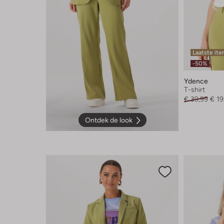
Laatste it
-50%
Ydence
T-shirt
€ 39,99
€ 19
Ontdek de look