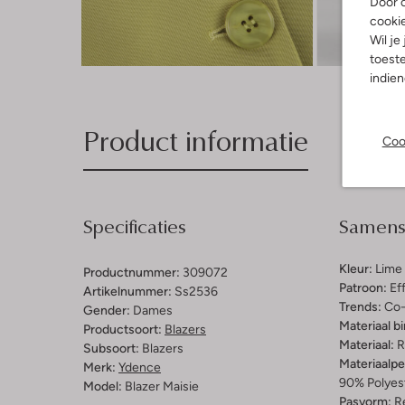
Door o
cooki
Wil je
Ont
toeste
indie
Product informatie
Coo
Specificaties
Samenst
Kleur:
Lime
Productnummer:
309072
Patroon:
Ef
Artikelnummer:
Ss2536
Trends:
Co-
Gender:
Dames
Materiaal b
Productsoort:
Blazers
Materiaal:
R
Subsoort:
Blazers
Materiaalp
Merk:
Ydence
90% Polyes
Model:
Blazer Maisie
Pasvorm:
Re