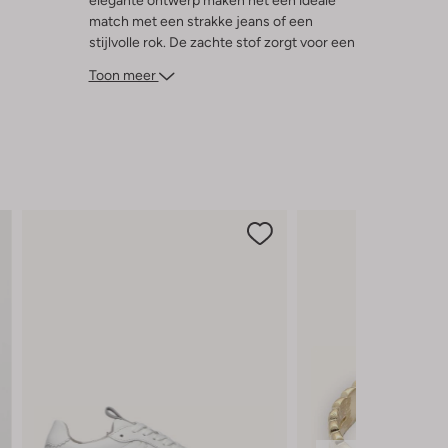
elegante ontwerp maken het een ideale
match met een strakke jeans of een
stijlvolle rok. De zachte stof zorgt voor een
comfortabele pasvorm, terwijl de groene
Toon meer
kleur een vleugje frisheid toevoegt aan
elke outfit. Voeg een paar hakken toe voor
een chique look of ga voor casual met
sneakers.