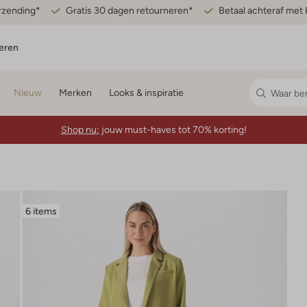
erzending*
Gratis 30 dagen retourneren*
Betaal achteraf met 
eren
Nieuw
Merken
Looks & inspiratie
Shop nu:
jouw must-haves tot 70% korting!
6 items