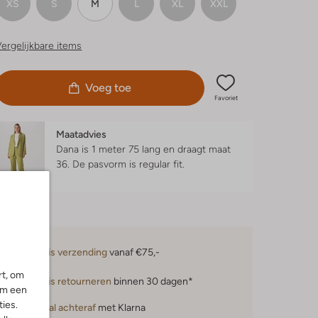
XS
S
M
L
XL
XXL
ergelijkbare items
Voeg toe
Favoriet
Maatadvies
Dana is 1 meter 75 lang en draagt maat
36.
De pasvorm is
regular fit
.
Gratis verzending
vanaf €75,-
rt, om
Gratis retourneren
binnen 30 dagen*
om een
ies.
Betaal achteraf
met Klarna