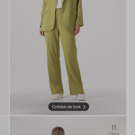
Ontdek de look
Pauze