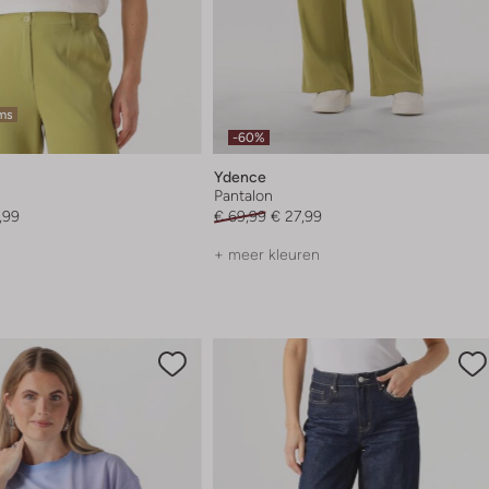
ems
-60%
Ydence
Pantalon
,99
€ 69,99
€ 27,99
+ meer kleuren