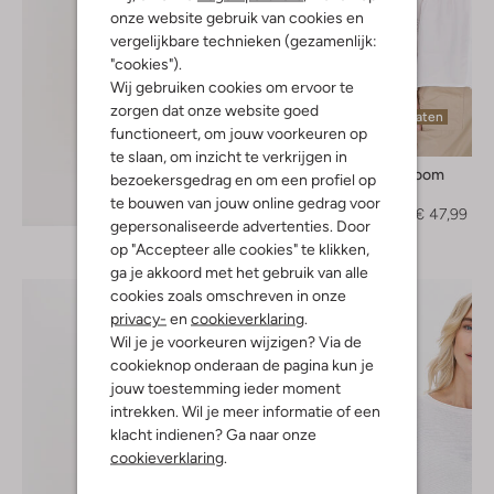
onze website gebruik van cookies en
vergelijkbare technieken (gezamenlijk:
"cookies").
Wij gebruiken cookies om ervoor te
zorgen dat onze website goed
Laatste maten
functioneert, om jouw voorkeuren op
-60%
te slaan, om inzicht te verkrijgen in
Levete Room
bezoekersgedrag en om een profiel op
Blouse
Ontdek de look
te bouwen van jouw online gedrag voor
€ 119,95
€ 47,99
gepersonaliseerde advertenties. Door
op "Accepteer alle cookies" te klikken,
ga je akkoord met het gebruik van alle
cookies zoals omschreven in onze
privacy-
en
cookieverklaring
.
Wil je je voorkeuren wijzigen? Via de
cookieknop onderaan de pagina kun je
jouw toestemming ieder moment
intrekken. Wil je meer informatie of een
klacht indienen? Ga naar onze
cookieverklaring
.