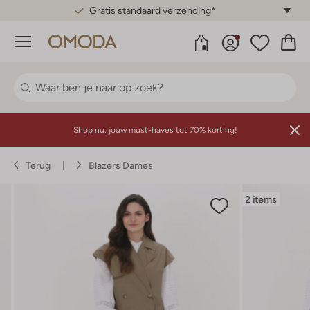
Gratis standaard verzending*
Menu
Shop nu:
jouw must-haves tot 70% korting!
Terug
Blazers Dames
2 items