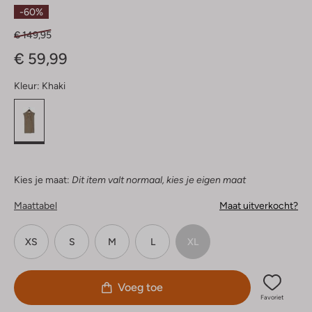
Sterren
-60%
€ 149,95
€ 59,99
Kleur:
Khaki
Kies je maat:
Dit item valt normaal, kies je eigen maat
Maattabel
Maat uitverkocht?
XS
S
M
L
XL
Voeg toe
Favoriet