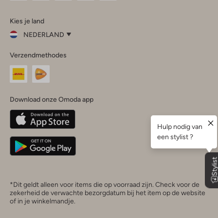
Omoda
Omoda
Omoda
Omoda
Omoda
Kies je land
Instagram
Facebook
TikTok
LinkedIn
YouTube
NEDERLAND
Kies
Verzendmethodes
je
Sluit
land
Nederland
België
(Nederlands)
Download onze Omoda app
Belgique
(Français)
Deutschland
*Dit geldt alleen voor items die op voorraad zijn. Check voor de
zekerheid de verwachte bezorgdatum bij het item op de website
of in je winkelmandje.