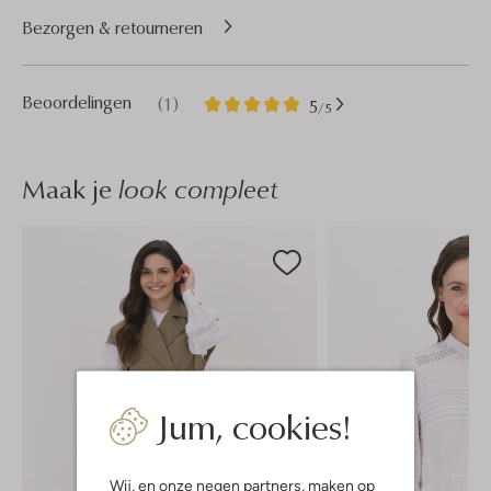
Bezorgen & retourneren
1
5
Beoordelingen
(1)
5
/5
Sterren
Maak je
look compleet
Jum, cookies!
Wij, en onze
negen partners
, maken op