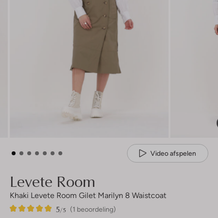
Video afspelen
Levete Room
Khaki Levete Room Gilet Marilyn 8 Waistcoat
5
1
5
/5
(1 beoordeling)