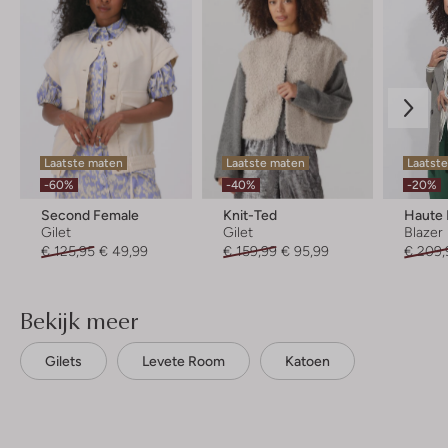
Laatste maten
Laatste maten
Laatst
-60%
-40%
-20%
Second Female
Knit-Ted
Haute 
Gilet
Gilet
Blazer
€ 125,95
€ 49,99
€ 159,99
€ 95,99
€ 209,
Bekijk meer
Gilets
Levete Room
Katoen