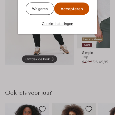
Accepteren
Weigeren
Cookie-instellingen
Laatste items
-50%
Simple
Top
Ontdek de look
€ 99,95
€ 49,95
Ook iets voor jou?