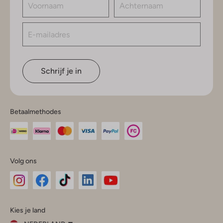
Schrijf je in
Betaalmethodes
Volg ons
Omoda
Omoda
Omoda
Omoda
Omoda
Kies je land
Instagram
Facebook
TikTok
LinkedIn
YouTube