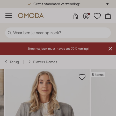
Gratis standaard verzending*
Menu
Shop nu:
jouw must-haves tot 70% korting!
Terug
Blazers Dames
6 items