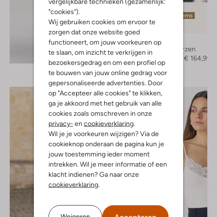
vergelijkbare technieken (gezamenlijk:
"cookies").
Laatste items
Wij gebruiken cookies om ervoor te
-50%
zorgen dat onze website goed
Nubikk
functioneert, om jouw voorkeuren op
Hoge laarzen
te slaan, om inzicht te verkrijgen in
Ontdek de look
€ 329,95
€ 164,99
bezoekersgedrag en om een profiel op
te bouwen van jouw online gedrag voor
gepersonaliseerde advertenties. Door
op "Accepteer alle cookies" te klikken,
ga je akkoord met het gebruik van alle
cookies zoals omschreven in onze
privacy-
en
cookieverklaring
.
Wil je je voorkeuren wijzigen? Via de
cookieknop onderaan de pagina kun je
jouw toestemming ieder moment
intrekken. Wil je meer informatie of een
klacht indienen? Ga naar onze
cookieverklaring
.
Accepteren
Weigeren