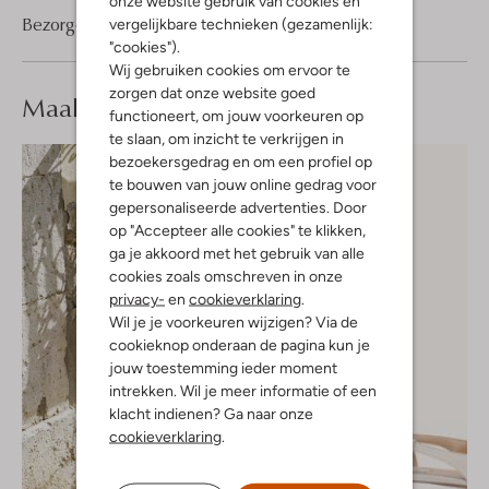
onze website gebruik van cookies en
Bezorgen & retourneren
vergelijkbare technieken (gezamenlijk:
"cookies").
Wij gebruiken cookies om ervoor te
zorgen dat onze website goed
Maak je
look compleet
functioneert, om jouw voorkeuren op
te slaan, om inzicht te verkrijgen in
bezoekersgedrag en om een profiel op
te bouwen van jouw online gedrag voor
gepersonaliseerde advertenties. Door
op "Accepteer alle cookies" te klikken,
ga je akkoord met het gebruik van alle
cookies zoals omschreven in onze
privacy-
en
cookieverklaring
.
Wil je je voorkeuren wijzigen? Via de
cookieknop onderaan de pagina kun je
jouw toestemming ieder moment
intrekken. Wil je meer informatie of een
klacht indienen? Ga naar onze
cookieverklaring
.