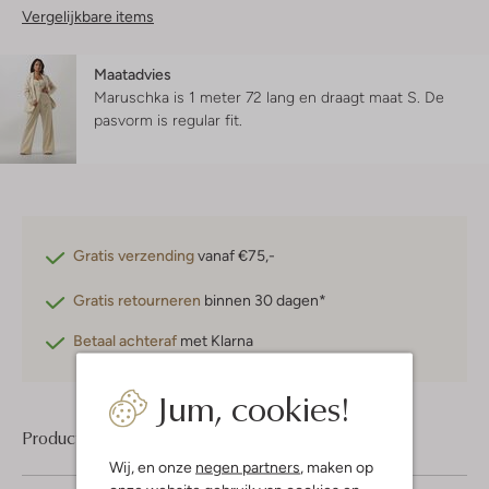
Vergelijkbare items
Maatadvies
Maruschka is 1 meter 72 lang en draagt maat S.
De
pasvorm is
regular fit
.
Gratis verzending
vanaf €75,-
Gratis retourneren
binnen 30 dagen*
Betaal achteraf
met Klarna
Jum, cookies!
Product informatie
Wij, en onze
negen partners
, maken op