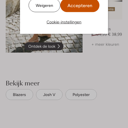
Accepteren
Weigeren
Laatste items
-70%
Cookie-instellingen
Notre-V
Slingbacks
€ 129,99
€ 38,99
+ meer kleuren
Ontdek de look
Bekijk meer
Blazers
Josh V
Polyester