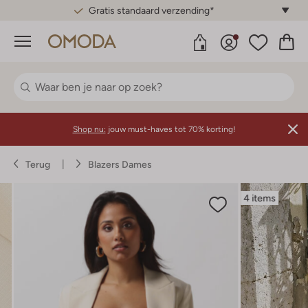
Gratis standaard verzending*
Menu
Shop nu:
jouw must-haves tot 70% korting!
Terug
Blazers Dames
4 items