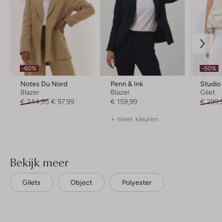
-60%
-50%
Notes Du Nord
Penn & Ink
Studio
Blazer
Blazer
Gilet
€ 244,95
€ 97,99
€ 159,99
€ 299,
+ meer kleuren
Bekijk meer
Gilets
Object
Polyester