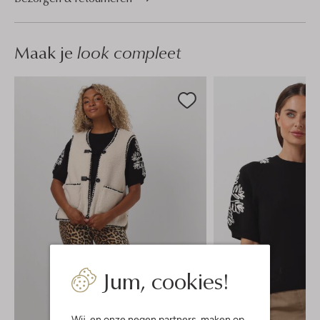
Maak je
look compleet
Jum, cookies!
Wij, en onze
negen partners
, maken op