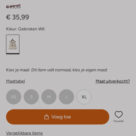
€ 89,95
€ 35,99
Kleur:
Gebroken Wit
Kies je maat:
Dit item valt normaal, kies je eigen maat
Maattabel
Maat uitverkocht?
XS
S
M
L
XL
Voeg toe
Favoriet
Vergelijkbare items