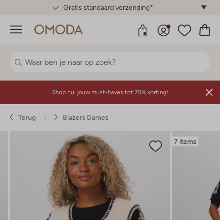
Gratis standaard verzending*
Menu
Shop nu:
jouw must-haves tot 70% korting!
Terug
Blazers Dames
7 items