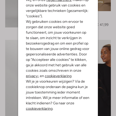
Laatste items
onze website gebruik van cookies en
-30%
vergelijkbare technieken (gezamenlijk:
Object
"cookies").
T-shirt
Wij gebruiken cookies om ervoor te
Ontdek de look
€ 59,95
€ 41,99
zorgen dat onze website goed
functioneert, om jouw voorkeuren op
te slaan, om inzicht te verkrijgen in
bezoekersgedrag en om een profiel op
te bouwen van jouw online gedrag voor
gepersonaliseerde advertenties. Door
op "Accepteer alle cookies" te klikken,
ga je akkoord met het gebruik van alle
cookies zoals omschreven in onze
privacy-
en
cookieverklaring
.
Wil je je voorkeuren wijzigen? Via de
cookieknop onderaan de pagina kun je
jouw toestemming ieder moment
intrekken. Wil je meer informatie of een
klacht indienen? Ga naar onze
cookieverklaring
.