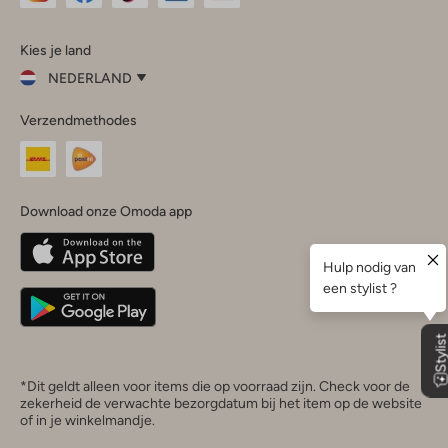
Omoda
Omoda
Omoda
Omoda
Omoda
Kies je land
Instagram
Facebook
TikTok
LinkedIn
YouTube
NEDERLAND
Kies
Verzendmethodes
je
Sluit
land
Nederland
België
(Nederlands)
Download onze Omoda app
Belgique
(Français)
Deutschland
*Dit geldt alleen voor items die op voorraad zijn. Check voor de
zekerheid de verwachte bezorgdatum bij het item op de website
of in je winkelmandje.