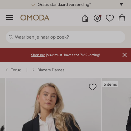
Gratis standaard verzending*
Menu
Shop nu:
jouw must-haves tot 70% korting!
Terug
Blazers Dames
5 items