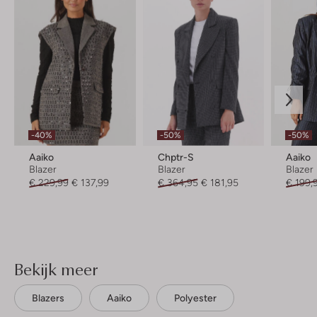
-40%
-50%
-50%
Aaiko
Chptr-S
Aaiko
Blazer
Blazer
Blazer
€ 229,99
€ 137,99
€ 364,95
€ 181,95
€ 199,
Bekijk meer
Blazers
Aaiko
Polyester