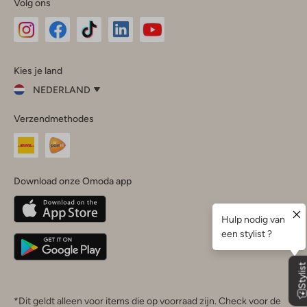
Volg ons
Omoda
Omoda
Omoda
Omoda
Omoda
Kies je land
Instagram
Facebook
TikTok
LinkedIn
YouTube
NEDERLAND
Kies
Verzendmethodes
je
Sluit
land
Nederland
België
(Nederlands)
Download onze Omoda app
Belgique
(Français)
Deutschland
*Dit geldt alleen voor items die op voorraad zijn. Check voor de