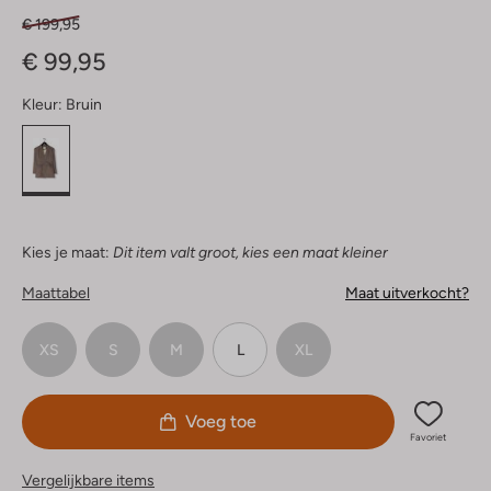
€ 199,95
€ 99,95
Kleur:
Bruin
Kies je maat:
Dit item valt groot, kies een maat kleiner
Maattabel
Maat uitverkocht?
XS
S
M
L
XL
Voeg toe
Favoriet
Vergelijkbare items