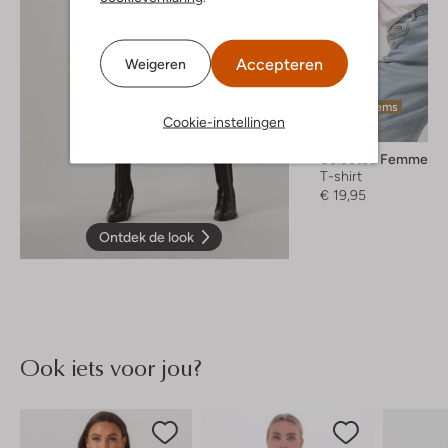
Accepteren
Weigeren
Laatste items
Cookie-instellingen
Selected Femme
T-shirt
€ 19,95
Ontdek de look
Ook iets voor jou?