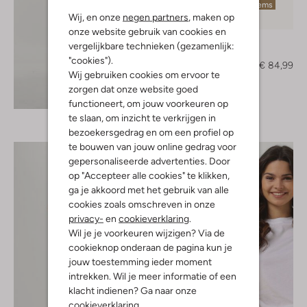
Laatste items
Wij, en onze
negen partners
, maken op
-50%
onze website gebruik van cookies en
Bibi Lou
vergelijkbare technieken (gezamenlijk:
Pumps
"cookies").
€ 169,95
€ 84,99
Wij gebruiken cookies om ervoor te
zorgen dat onze website goed
Ontdek de look
functioneert, om jouw voorkeuren op
te slaan, om inzicht te verkrijgen in
bezoekersgedrag en om een profiel op
te bouwen van jouw online gedrag voor
gepersonaliseerde advertenties. Door
op "Accepteer alle cookies" te klikken,
ga je akkoord met het gebruik van alle
cookies zoals omschreven in onze
privacy-
en
cookieverklaring
.
Wil je je voorkeuren wijzigen? Via de
cookieknop onderaan de pagina kun je
jouw toestemming ieder moment
intrekken. Wil je meer informatie of een
klacht indienen? Ga naar onze
cookieverklaring
.