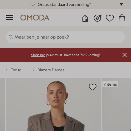
Gratis standaard verzending*
Menu
Shop nu:
jouw must-haves tot 70% korting!
Terug
Blazers Dames
7 items