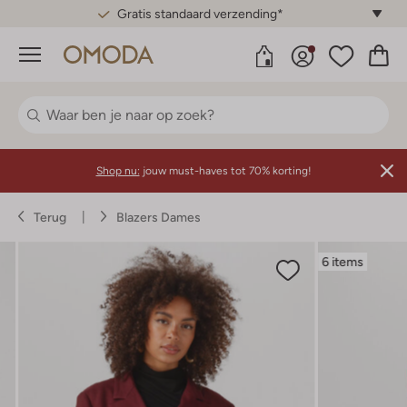
Gratis standaard verzending*
Menu
Shop nu:
jouw must-haves tot 70% korting!
Terug
Blazers Dames
6 items