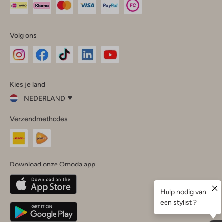
Volg ons
Omoda
Omoda
Omoda
Omoda
Omoda
Kies je land
Instagram
Facebook
TikTok
LinkedIn
YouTube
NEDERLAND
Kies
Verzendmethodes
je
Sluit
land
Nederland
België
(Nederlands)
Download onze Omoda app
Belgique
(Français)
Deutschland