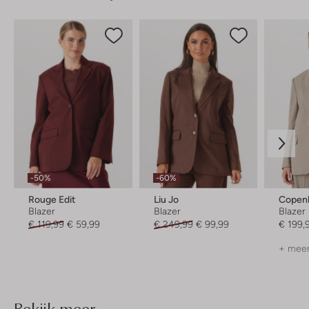
-50%
-60%
Rouge Edit
Liu Jo
Copen
Blazer
Blazer
Blazer
€ 119,99
€ 59,99
€ 249,99
€ 99,99
€ 199,
+ meer
Bekijk meer