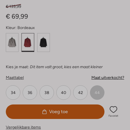
€ 139,99
€ 69,99
Kleur:
Bordeaux
Kies je maat:
Dit item valt groot, kies een maat kleiner
Maattabel
Maat uitverkocht?
34
36
38
40
42
44
Voeg toe
Favoriet
Vergelijkbare items