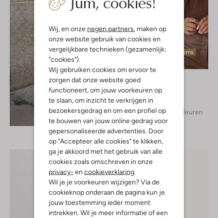
Jum, cookies!
Wij, en onze
negen partners
, maken op
onze website gebruik van cookies en
vergelijkbare technieken (gezamenlijk:
Laatste items
"cookies").
Wij gebruiken cookies om ervoor te
Minus
zorgen dat onze website goed
Trui
functioneert, om jouw voorkeuren op
€ 59,99
te slaan, om inzicht te verkrijgen in
bezoekersgedrag en om een profiel op
+ meer kleuren
Ontdek de look
te bouwen van jouw online gedrag voor
gepersonaliseerde advertenties. Door
op "Accepteer alle cookies" te klikken,
ga je akkoord met het gebruik van alle
cookies zoals omschreven in onze
privacy-
en
cookieverklaring
.
Wil je je voorkeuren wijzigen? Via de
cookieknop onderaan de pagina kun je
jouw toestemming ieder moment
intrekken. Wil je meer informatie of een