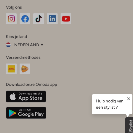
Volg ons
Omoda
Omoda
Omoda
Omoda
Omoda
Kies je land
Instagram
Facebook
TikTok
LinkedIn
YouTube
NEDERLAND
Kies
Verzendmethodes
je
Sluit
land
Nederland
België
(Nederlands)
Download onze Omoda app
Belgique
(Français)
Deutschland