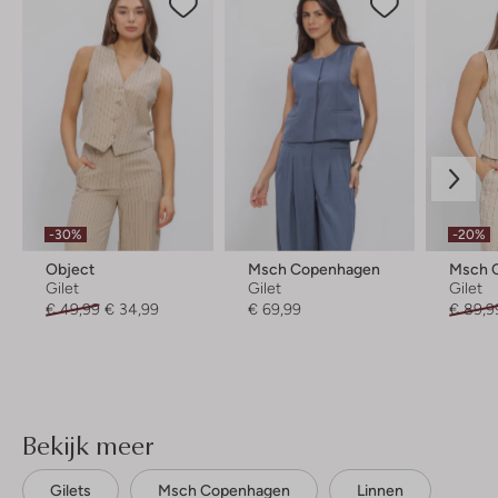
-30%
-20%
Object
Msch Copenhagen
Msch 
Gilet
Gilet
Gilet
€ 49,99
€ 34,99
€ 69,99
€ 89,9
Bekijk meer
Gilets
Msch Copenhagen
Linnen