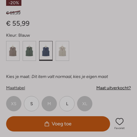
-20%
€ 69,99
€ 55,99
Kleur:
Blauw
Kies je maat:
Dit item valt normaal, kies je eigen maat
Maattabel
Maat uitverkocht?
XS
S
M
L
XL
Voeg toe
Favoriet