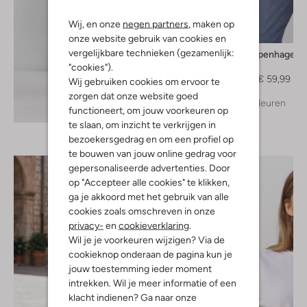
Wij, en onze
negen partners
, maken op
-50%
onze website gebruik van cookies en
vergelijkbare technieken (gezamenlijk:
Msch Copenhagen
Blazer
"cookies").
€ 119,99
€ 59,99
Wij gebruiken cookies om ervoor te
zorgen dat onze website goed
+ meer kleuren
Ontdek de look
functioneert, om jouw voorkeuren op
te slaan, om inzicht te verkrijgen in
bezoekersgedrag en om een profiel op
te bouwen van jouw online gedrag voor
gepersonaliseerde advertenties. Door
op "Accepteer alle cookies" te klikken,
ga je akkoord met het gebruik van alle
cookies zoals omschreven in onze
privacy-
en
cookieverklaring
.
Wil je je voorkeuren wijzigen? Via de
cookieknop onderaan de pagina kun je
jouw toestemming ieder moment
intrekken. Wil je meer informatie of een
klacht indienen? Ga naar onze