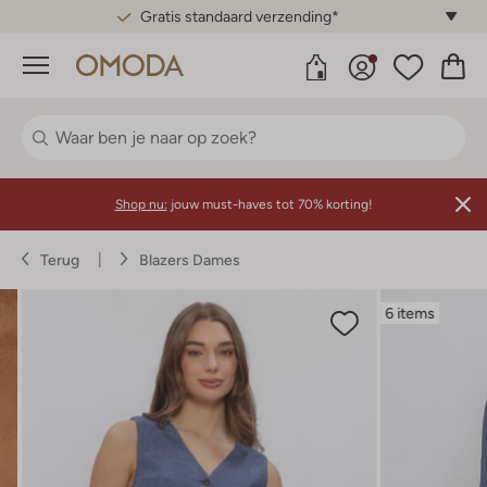
Gratis standaard verzending*
Menu
Shop nu:
jouw must-haves tot 70% korting!
Terug
Blazers Dames
6 items