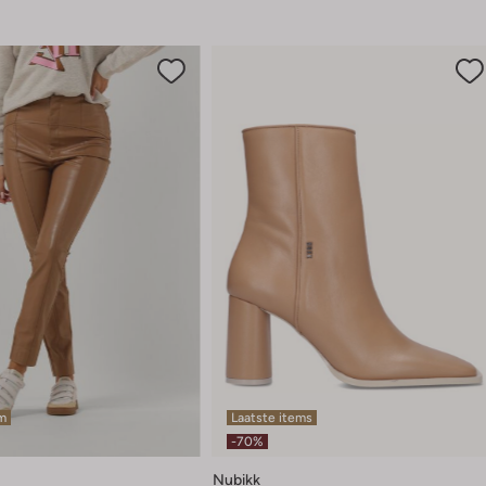
em
Laatste items
-70%
Nubikk