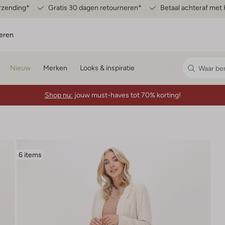
erzending*
Gratis 30 dagen retourneren*
Betaal achteraf met 
eren
Nieuw
Merken
Looks & inspiratie
Shop nu:
jouw must-haves tot 70% korting!
6 items