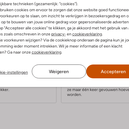
ijkbare technieken (gezamenlijk: "cookies").
Product informatie
bruiken cookies om ervoor te zorgen dat onze website goed functionee
oorkeuren op te slaan, om inzicht te verkrijgen in bezoekersgedrag en 
l op te bouwen van jouw online gedrag voor gepersonaliseerde advertent
p "Accepteer alle cookies" te klikken, ga je akkoord met het gebruik van 
es zoals omschreven in onze
privacy-
en
cookieverklaring
.
 je voorkeuren wijzigen? Via de cookieknop onderaan de pagina kun je j
mming ieder moment intrekken. Wil je meer informatie of een klacht
1
(4)
(1)
nen? Ga naar onze
cookieverklaring
.
S
ober 2022
door Coba
20 februari 2022
door Heidy
t
Klacht
Weigeren
Accepteren
e
kie-instellingen
 deze blazer dat je iets hebt
Beide blazers retour gestuurd,
je het kunt dragen. Hij valt
blazersrnwaren zo verkreukeld!rn
r
 past dus niet overal bij. Hij
Tip, op een hanger en in doos, zod
ekker.
ze maar één keer gevouwen hoev
worden.