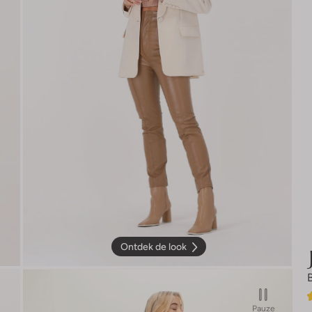
Ontdek de look
Pauze