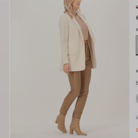
K
K
V
S