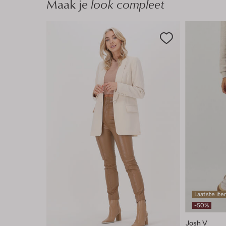
Maak je
look compleet
Laatste it
-50%
Josh V