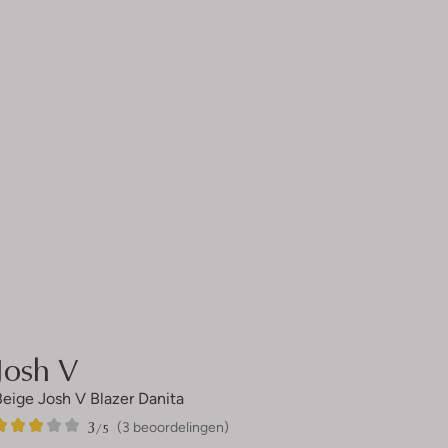
Josh V
Beige Josh V Blazer Danita
3
3
3
/5
(3 beoordelingen)