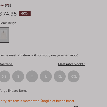
Sterren
€ 149,95
€ 74,95
-50%
leur:
Beige
ies je maat:
Dit item valt normaal, kies je eigen maat
Maattabel
Maat uitverkocht?
XS
S
M
L
XL
XXL
ergelijkbare items
orry, dit item is momenteel (nog) niet beschikbaar.