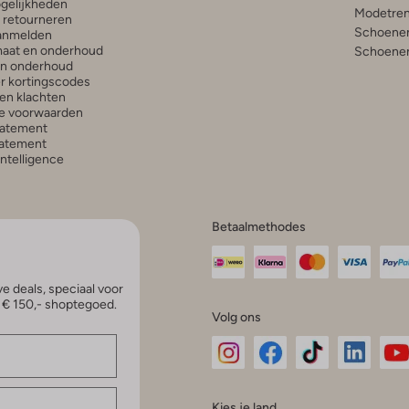
gelijkheden
Modetren
n retourneren
Schoenen
anmelden
aat en onderhoud
Schoenen
en onderhoud
r kortingscodes
en klachten
e voorwaarden
tatement
atement
 Intelligence
Betaalmethodes
e deals, speciaal voor
p € 150,- shoptegoed.
Volg ons
Omoda
Omoda
Omoda
Omoda
Om
Kies je land