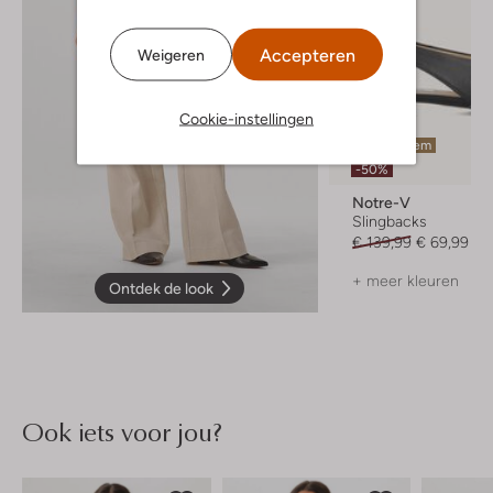
Accepteren
Weigeren
Cookie-instellingen
Laatste item
-50%
Notre-V
Slingbacks
€ 139,99
€ 69,99
+ meer kleuren
Ontdek de look
Ook iets voor jou?