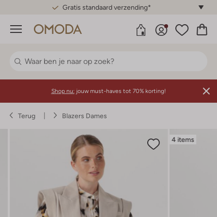
Gratis standaard verzending*
Menu
Shop nu:
jouw must-haves tot 70% korting!
Terug
Blazers Dames
4 items