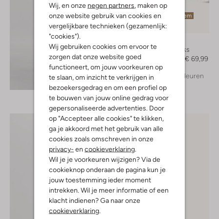
Wij, en onze
negen partners
, maken op
onze website gebruik van cookies en
Laatste item
vergelijkbare technieken (gezamenlijk:
-50%
"cookies").
Notre-V
Wij gebruiken cookies om ervoor te
Slingbacks
zorgen dat onze website goed
€ 139,99
€ 69,99
functioneert, om jouw voorkeuren op
+ meer kleuren
te slaan, om inzicht te verkrijgen in
Ontdek de look
bezoekersgedrag en om een profiel op
te bouwen van jouw online gedrag voor
gepersonaliseerde advertenties. Door
op "Accepteer alle cookies" te klikken,
ga je akkoord met het gebruik van alle
cookies zoals omschreven in onze
privacy-
en
cookieverklaring
.
Wil je je voorkeuren wijzigen? Via de
cookieknop onderaan de pagina kun je
jouw toestemming ieder moment
intrekken. Wil je meer informatie of een
klacht indienen? Ga naar onze
cookieverklaring
.