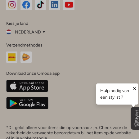
Omoda
Omoda
Omoda
Omoda
Omoda
Kies je land
Instagram
Facebook
TikTok
LinkedIn
YouTube
NEDERLAND
Kies
Verzendmethodes
je
Sluit
land
Nederland
België
(Nederlands)
Download onze Omoda app
Belgique
(Français)
Deutschland
*Dit geldt alleen voor items die op voorraad zijn. Check voor de
zekerheid de verwachte bezorgdatum bij het item op de website
of in je winkelmandje.