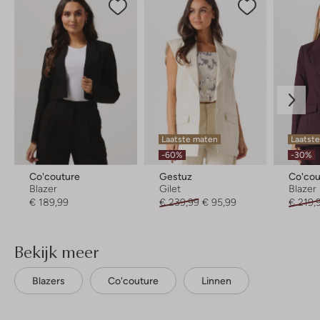
Laatste maten
Laatste
-60%
-30%
Co'couture
Gestuz
Co'cou
Blazer
Gilet
Blazer
€ 189,99
€ 239,99
€ 95,99
€ 219,
Bekijk meer
Blazers
Co'couture
Linnen