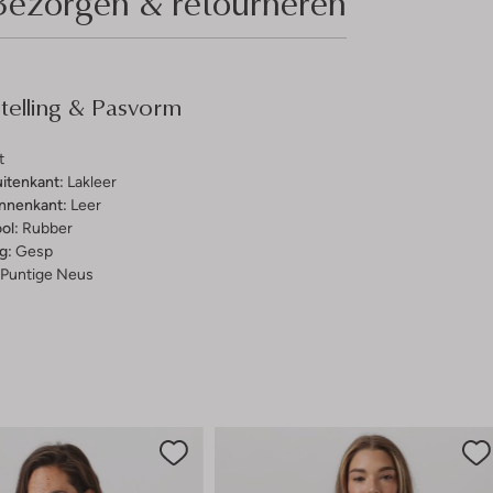
Bezorgen & retourneren
elling & Pasvorm
t
uitenkant:
Lakleer
innenkant:
Leer
ol:
Rubber
g:
Gesp
Puntige Neus