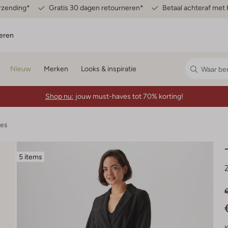
erzending*
Gratis 30 dagen retourneren*
Betaal achteraf met 
eren
Nieuw
Merken
Looks & inspiratie
Shop nu:
jouw must-haves tot 70% korting!
mes
5 items
€