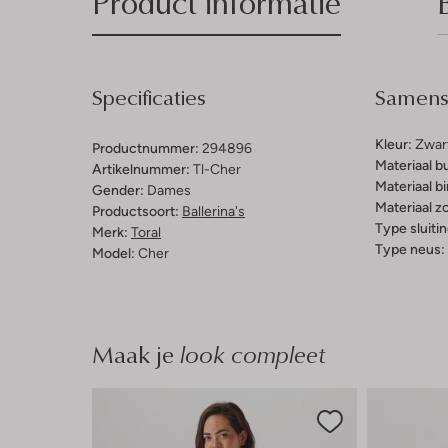
Product informatie
Specificaties
Samenst
Kleur:
Zwar
Productnummer:
294896
Materiaal b
Artikelnummer:
Tl-Cher
Materiaal b
Gender:
Dames
Materiaal zo
Productsoort:
Ballerina's
Type sluitin
Merk:
Toral
Type neus:
Model:
Cher
Maak je
look compleet