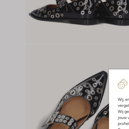
Wij, e
vergel
Wij ge
jouw v
profie