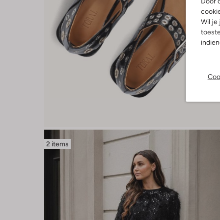
Door o
cooki
Wil je
toeste
indie
Coo
2 items