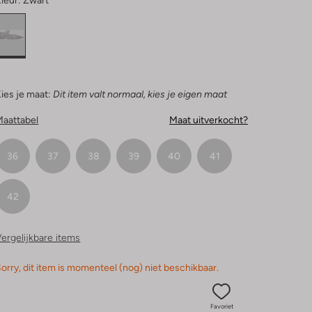
leur:
Zwart
ies je maat:
Dit item valt normaal, kies je eigen maat
Maattabel
Maat uitverkocht?
36
37
38
39
40
41
42
ergelijkbare items
orry, dit item is momenteel (nog) niet beschikbaar.
Favoriet