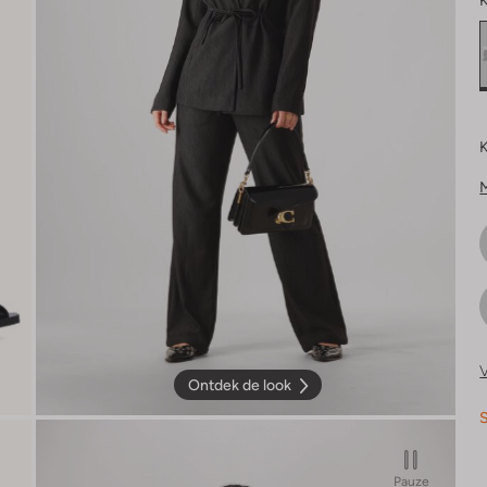
K
K
V
Ontdek de look
S
Pauze