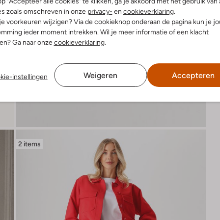
p "Accepteer alle cookies" te klikken, ga je akkoord met het gebruik van 
es zoals omschreven in onze
privacy-
en
cookieverklaring
.
 je voorkeuren wijzigen? Via de cookieknop onderaan de pagina kun je j
mming ieder moment intrekken. Wil je meer informatie of een klacht
nen? Ga naar onze
cookieverklaring
.
Weigeren
Accepteren
kie-instellingen
2 items