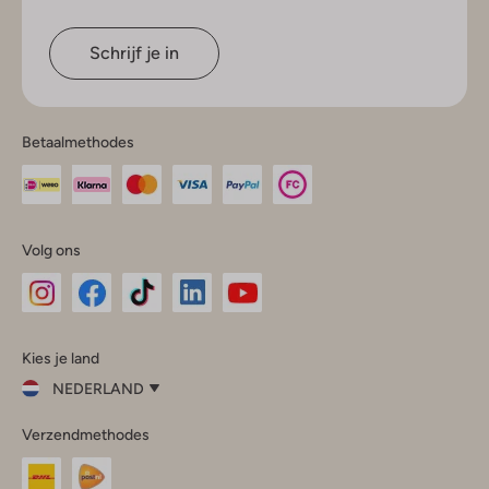
Schrijf je in
Betaalmethodes
Volg ons
Omoda
Omoda
Omoda
Omoda
Omoda
Kies je land
Instagram
Facebook
TikTok
LinkedIn
YouTube
NEDERLAND
Kies
Verzendmethodes
je
Sluit
land
Nederland