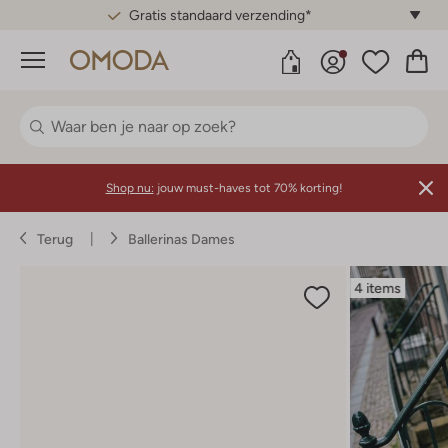
Gratis standaard verzending*
Menu
Shop nu:
jouw must-haves tot 70% korting!
Terug
Ballerinas Dames
4 items