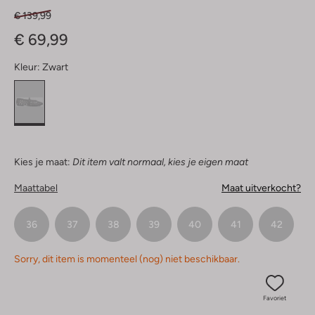
€ 139,99
€ 69,99
Kleur:
Zwart
Kies je maat:
Dit item valt normaal, kies je eigen maat
Maattabel
Maat uitverkocht?
36
37
38
39
40
41
42
Sorry, dit item is momenteel (nog) niet beschikbaar.
Favoriet