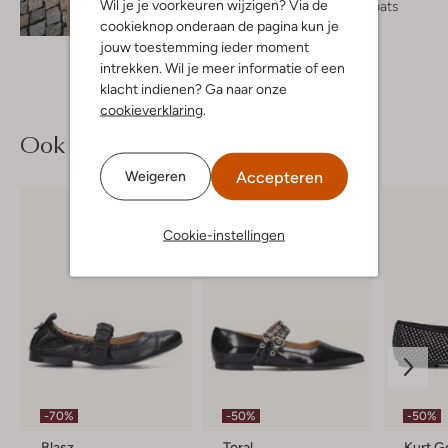
Wil je je voorkeuren wijzigen? Via de
Trenchcoats
Ontdek de look
€ 129,99
cookieknop onderaan de pagina kun je
jouw toestemming ieder moment
intrekken. Wil je meer informatie of een
klacht indienen? Ga naar onze
cookieverklaring
.
Ook iets voor jou?
Accepteren
Weigeren
Cookie-instellingen
-70%
-50%
-50%
Blasz
Toral
Kurt G