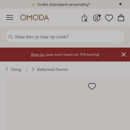
Gratis standaard verzending*
Menu
Shop nu:
jouw must-haves tot 70% korting!
Terug
Ballerinas Dames