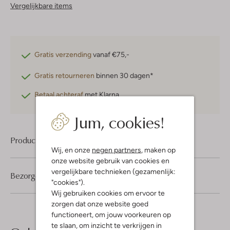
Vergelijkbare items
Gratis verzending
vanaf €75,-
Gratis retourneren
binnen 30 dagen*
Betaal achteraf
met Klarna
Jum, cookies!
Product informatie
Wij, en onze
negen partners
, maken op
onze website gebruik van cookies en
vergelijkbare technieken (gezamenlijk:
Bezorgen & retourneren
"cookies").
Wij gebruiken cookies om ervoor te
zorgen dat onze website goed
functioneert, om jouw voorkeuren op
te slaan, om inzicht te verkrijgen in