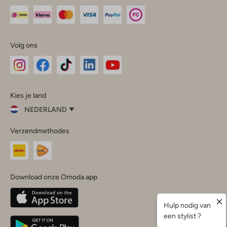
Volg ons
Omoda
Omoda
Omoda
Omoda
Omoda
Kies je land
Instagram
Facebook
TikTok
LinkedIn
YouTube
NEDERLAND
Kies
Verzendmethodes
je
Sluit
land
Nederland
België
(Nederlands)
Download onze Omoda app
Belgique
(Français)
Deutschland