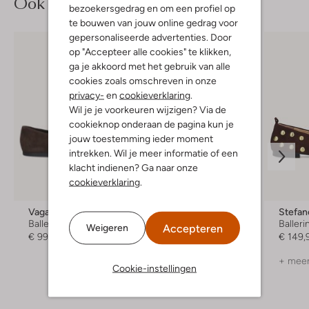
Ook iets voor jou?
bezoekersgedrag en om een profiel op
te bouwen van jouw online gedrag voor
gepersonaliseerde advertenties. Door
op "Accepteer alle cookies" te klikken,
ga je akkoord met het gebruik van alle
cookies zoals omschreven in onze
privacy-
en
cookieverklaring
.
Wil je je voorkeuren wijzigen? Via de
cookieknop onderaan de pagina kun je
jouw toestemming ieder moment
intrekken. Wil je meer informatie of een
klacht indienen? Ga naar onze
cookieverklaring
.
-30%
Nieuw
Vagabond Shoemakers
Kurt Geiger London
Stefan
Ballerina's
Ballerina's
Balleri
Accepteren
Weigeren
€ 99,99
€ 149,99
€ 104,99
€ 149,
+ meer kleuren
+ meer
Cookie-instellingen