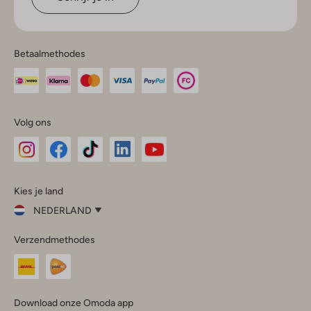
Betaalmethodes
Volg ons
Omoda
Omoda
Omoda
Omoda
Omoda
Kies je land
Instagram
Facebook
TikTok
LinkedIn
YouTube
NEDERLAND
Kies
Verzendmethodes
je
Sluit
land
Nederland
België
(Nederlands)
Download onze Omoda app