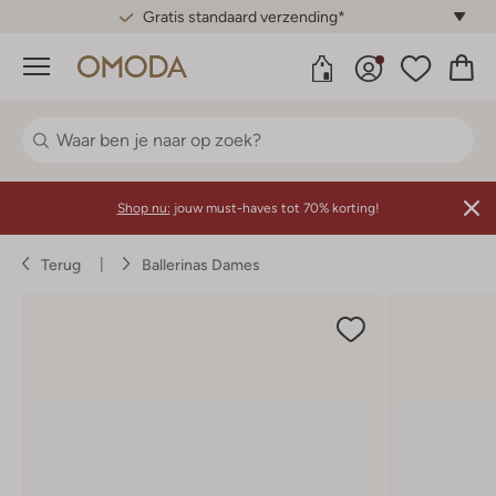
Gratis standaard verzending*
Menu
Shop nu:
jouw must-haves tot 70% korting!
Terug
Ballerinas Dames