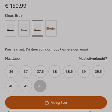
€ 159,99
Kleur:
Bruin
Kies je maat:
Dit item valt normaal, kies je eigen maat
Maattabel
Maat uitverkocht?
36
37
37,5
38
38,5
39
39,5
40
41
42
Voeg toe