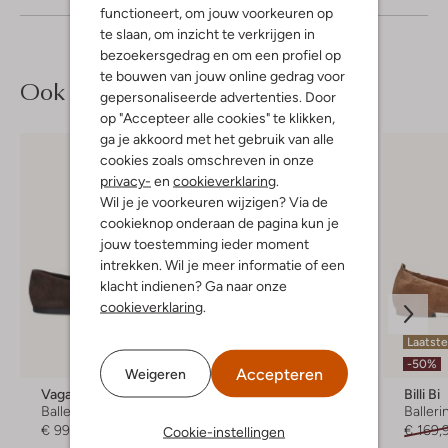
functioneert, om jouw voorkeuren op
te slaan, om inzicht te verkrijgen in
bezoekersgedrag en om een profiel op
te bouwen van jouw online gedrag voor
Ook iets voor jou?
gepersonaliseerde advertenties. Door
op "Accepteer alle cookies" te klikken,
ga je akkoord met het gebruik van alle
cookies zoals omschreven in onze
privacy-
en
cookieverklaring
.
Wil je je voorkeuren wijzigen? Via de
cookieknop onderaan de pagina kun je
jouw toestemming ieder moment
intrekken. Wil je meer informatie of een
klacht indienen? Ga naar onze
cookieverklaring
.
Laatste maten
Laatst
-50%
-50%
Accepteren
Weigeren
Vagabond Shoemakers
Billi Bi
Billi Bi
Ballerina's
Ballerina's
Balleri
€ 99,99
€ 169,99
€ 84,99
€ 169,
Cookie-instellingen