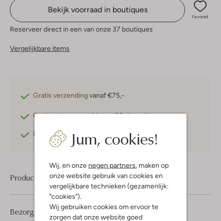
Bekijk voorraad in boutiques
Favoriet
Reserveer direct in een van onze 37 boutiques
Vergelijkbare items
Gratis verzending
vanaf €75,-
Gratis retourneren
binnen 30 dagen*
Jum, cookies!
Betaal achteraf
met Klarna
Wij, en onze
negen partners
, maken op
onze website gebruik van cookies en
Product informatie
vergelijkbare technieken (gezamenlijk:
"cookies").
Wij gebruiken cookies om ervoor te
Bezorgen & retourneren
zorgen dat onze website goed