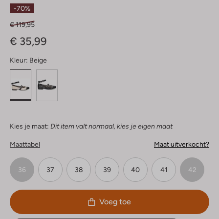
Sterren
-70%
€ 119,95
€ 35,99
Kleur:
Beige
Kies je maat:
Dit item valt normaal, kies je eigen maat
Maattabel
Maat uitverkocht?
36
37
38
39
40
41
42
Voeg toe