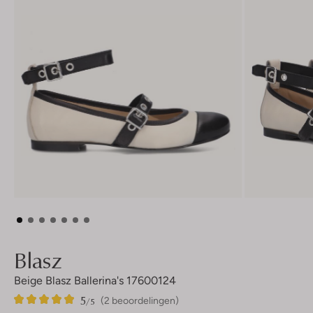
Blasz
Beige Blasz Ballerina's 17600124
5
2
5
/5
(2 beoordelingen)