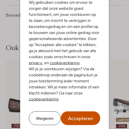
Wij gebruiken cookies om ervoor te
zorgen dat onze website goed
2
5
Beoordelingen
functioneert, om jouw voorkeuren op
(2)
5
/5
Sterren
te slaan, om inzicht te verkrijgen in
bezoekersgedrag en om een profiel op
te bouwen van jouw online gedrag voor
gepersonaliseerde advertenties. Door
op "Accepteer alle cookies" te klikken,
Ook iets voor jou?
ga je akkoord met het gebruik van alle
cookies zoals omschreven in onze
privacy-
en
cookieverklaring
.
Wil je je voorkeuren wijzigen? Via de
cookieknop onderaan de pagina kun je
jouw toestemming ieder moment
intrekken. Wil je meer informatie of een
klacht indienen? Ga naar onze
cookieverklaring
.
Accepteren
Weigeren
Laatste maten
Laatst
-70%
-70%
-70%