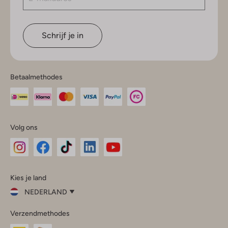
Schrijf je in
Betaalmethodes
Volg ons
Omoda
Omoda
Omoda
Omoda
Omoda
Kies je land
Instagram
Facebook
TikTok
LinkedIn
YouTube
NEDERLAND
Kies
Verzendmethodes
je
Sluit
land