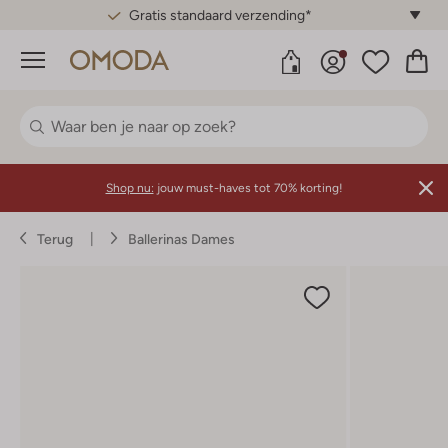
Gratis standaard verzending*
Menu
Shop nu:
jouw must-haves tot 70% korting!
Terug
Ballerinas Dames