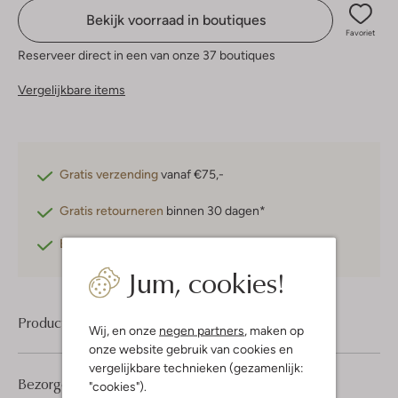
Bekijk voorraad in boutiques
Favoriet
Reserveer direct in een van onze 37 boutiques
Vergelijkbare items
Gratis verzending
vanaf €75,-
Gratis retourneren
binnen 30 dagen*
Betaal achteraf
met Klarna
Jum, cookies!
Product informatie
Wij, en onze
negen partners
, maken op
onze website gebruik van cookies en
vergelijkbare technieken (gezamenlijk:
Bezorgen & retourneren
"cookies").