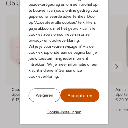
Ook iets voor jou?
bezoekersgedrag en om een profiel op
te bouwen van jouw online gedrag voor
gepersonaliseerde advertenties. Door
op "Accepteer alle cookies" te klikken,
ga je akkoord met het gebruik van alle
cookies zoals omschreven in onze
privacy-
en
cookieverklaring
.
Wil je je voorkeuren wijzigen? Via de
cookieknop onderaan de pagina kun je
jouw toestemming ieder moment
intrekken. Wil je meer informatie of een
klacht indienen? Ga naar onze
cookieverklaring
.
Cabau Lifestyle
Adidas
Aim'n
Sportaccessoire
Sportaccessoire
Sporta
Accepteren
Weigeren
€ 17,99
€ 12,99
€ 29,9
+ meer
Cookie-instellingen