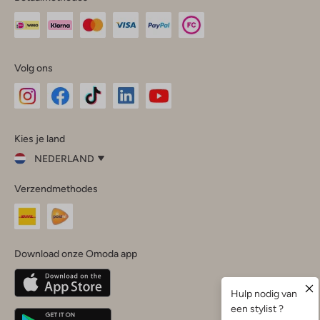
Volg ons
Omoda
Omoda
Omoda
Omoda
Omoda
Kies je land
Instagram
Facebook
TikTok
LinkedIn
YouTube
NEDERLAND
Kies
Verzendmethodes
je
Sluit
land
Nederland
België
(Nederlands)
Download onze Omoda app
Belgique
(Français)
Deutschland