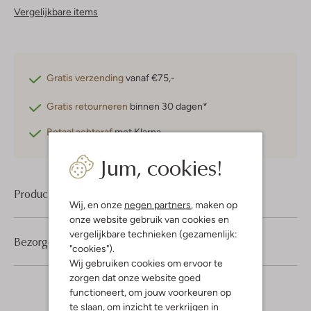
Vergelijkbare items
Gratis verzending
vanaf €75,-
Gratis retourneren
binnen 30 dagen*
Betaal achteraf
met Klarna
Jum, cookies!
Product informatie
Wij, en onze
negen partners
, maken op
onze website gebruik van cookies en
vergelijkbare technieken (gezamenlijk:
Bezorgen & retourneren
"cookies").
Wij gebruiken cookies om ervoor te
zorgen dat onze website goed
functioneert, om jouw voorkeuren op
te slaan, om inzicht te verkrijgen in