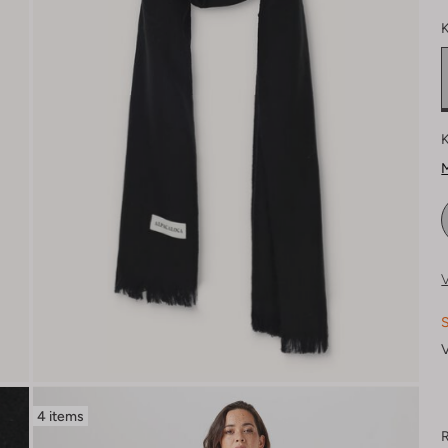
K
K
M
V
S
V
4 items
R