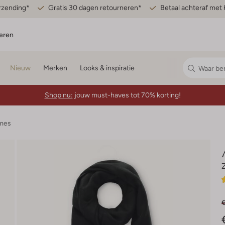
erzending*
Gratis 30 dagen retourneren*
Betaal achteraf met 
eren
Nieuw
Merken
Looks & inspiratie
Shop nu:
jouw must-haves tot 70% korting!
ames