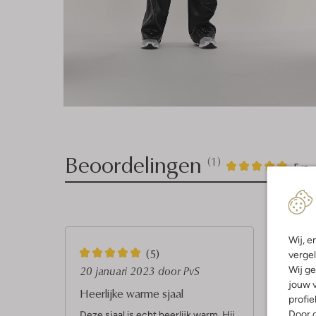
Beoordelingen
(1)
1
5
5
/5
Sterren
Wij, e
5
(5)
vergel
S
20 januari 2023
door PvS
Wij ge
jouw v
t
Heerlijke warme sjaal
profie
e
Door o
Deze sjaal is echt heerlijk warm. Hij