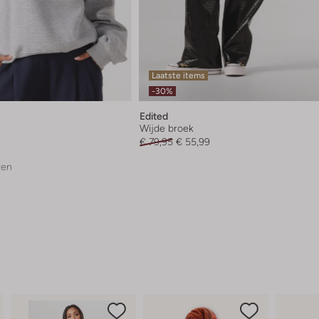
Laatste items
-30%
Edited
Wijde broek
€ 79,95
€ 55,99
ren