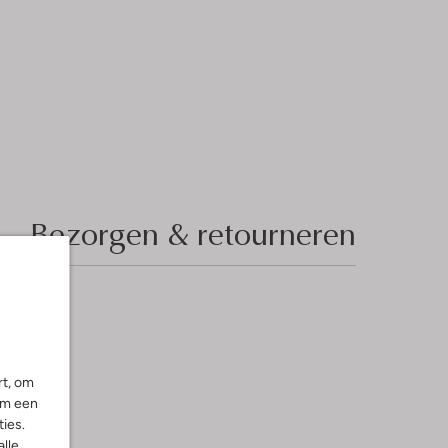
Bezorgen & retourneren
rt, om
om een
ies.
alle