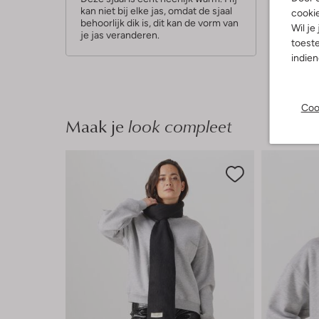
kan niet bij elke jas, omdat de sjaal
r
cooki
behoorlijk dik is, dit kan de vorm van
Wil je
r
je jas veranderen.
toeste
e
indie
n
Coo
Maak je
look compleet