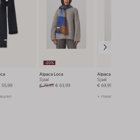
-20%
oca
Alpaca Loca
Alpaca Loca
Sjaal
Sjaal
 55,99
€ 79,95
€ 63,99
€ 69,99
leuren
+ meer kleuren