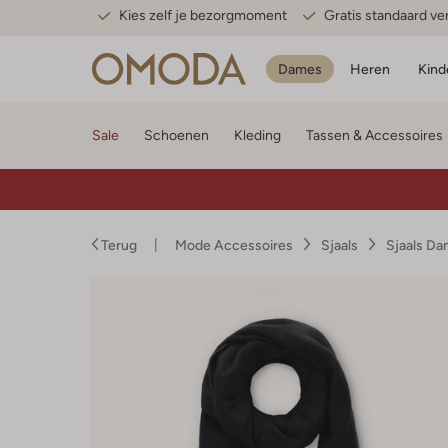
Kies zelf je bezorgmoment
Gratis standaard v
Dames
Heren
Kind
Sale
Schoenen
Kleding
Tassen & Accessoires
Terug
Mode Accessoires
Sjaals
Sjaals D