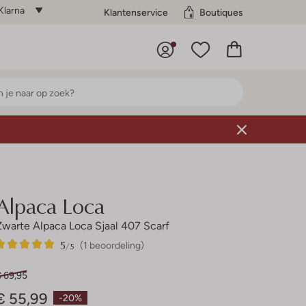
Klarna
Klantenservice
Boutiques
Alpaca Loca
Zwarte Alpaca Loca Sjaal 407 Scarf
5
1
5
/5
(1 beoordeling)
Sterren
€ 69,95
€ 55,99
-20%