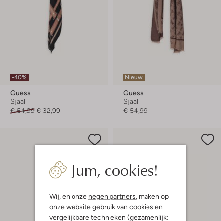
-40%
Nieuw
Guess
Guess
Sjaal
Sjaal
€ 54,99
€ 32,99
€ 54,99
Jum, cookies!
Wij, en onze
negen partners
, maken op
onze website gebruik van cookies en
vergelijkbare technieken (gezamenlijk: