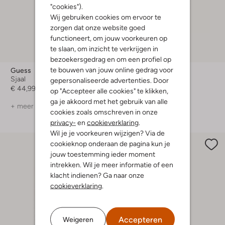
"cookies").
Wij gebruiken cookies om ervoor te
zorgen dat onze website goed
functioneert, om jouw voorkeuren op
te slaan, om inzicht te verkrijgen in
Nieuw
bezoekersgedrag en om een profiel op
te bouwen van jouw online gedrag voor
Guess
Guess
Sjaal
Sjaal
gepersonaliseerde advertenties. Door
€ 44,99
€ 44,99
op "Accepteer alle cookies" te klikken,
ga je akkoord met het gebruik van alle
+ meer kleuren
cookies zoals omschreven in onze
privacy-
en
cookieverklaring
.
Wil je je voorkeuren wijzigen? Via de
cookieknop onderaan de pagina kun je
jouw toestemming ieder moment
intrekken. Wil je meer informatie of een
klacht indienen? Ga naar onze
cookieverklaring
.
Accepteren
Weigeren