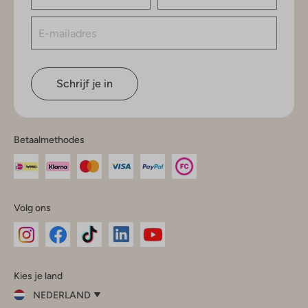
Schrijf je in
Betaalmethodes
Volg ons
Omoda
Omoda
Omoda
Omoda
Omoda
Kies je land
Instagram
Facebook
TikTok
LinkedIn
YouTube
NEDERLAND