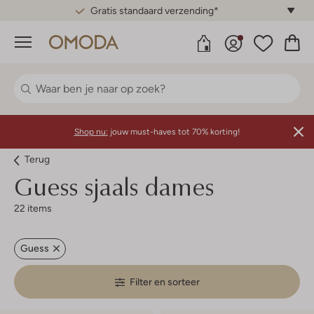
Gratis standaard verzending*
Menu
Shop nu:
jouw must-haves tot 70% korting!
Terug
Guess sjaals dames
22 items
Guess
Filter en sorteer